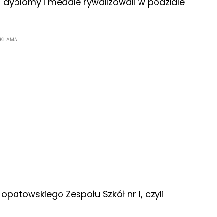
, dyplomy i medale rywalizowali w podziale
EKLAMA
opatowskiego Zespołu Szkół nr 1, czyli