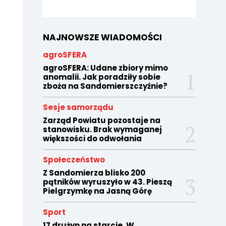
NAJNOWSZE WIADOMOŚCI
agroSFERA
agroSFERA: Udane zbiory mimo
anomalii. Jak poradziły sobie
zboża na Sandomierszczyźnie?
Sesje samorządu
Zarząd Powiatu pozostaje na
stanowisku. Brak wymaganej
większości do odwołania
Społeczeństwo
Z Sandomierza blisko 200
pątników wyruszyło w 43. Pieszą
Pielgrzymkę na Jasną Górę
Sport
17 drużyn na starcie. W