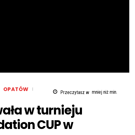
OPATÓW
Przeczytasz w
mniej niż
min.
ała w turnieju
dation CUP w