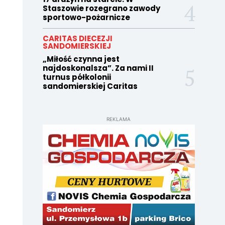
Staszowie rozegrano zawody
sportowo-pożarnicze
CARITAS DIECEZJI
SANDOMIERSKIEJ
„Miłość czynna jest
najdoskonalsza”. Za nami II
turnus półkolonii
sandomierskiej Caritas
REKLAMA