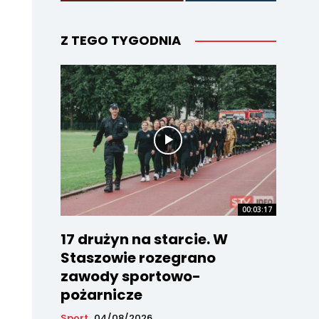
Z TEGO TYGODNIA
00:03:17
17 drużyn na starcie. W
Staszowie rozegrano
zawody sportowo-
pożarnicze
Sport
04/08/2026