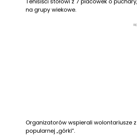
Tenisiści stołowi z 7 placówek o puchary
na grupy wiekowe.
R
Organizatorów wspierali wolontariusze z 
popularnej „górki”.