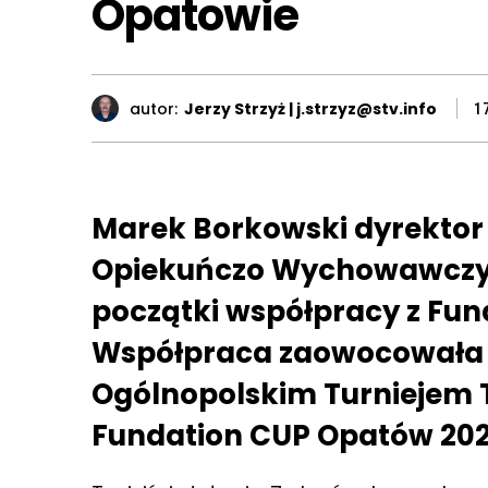
Opatowie
autor:
Jerzy Strzyż | j.strzyz@stv.info
1
Marek Borkowski dyrektor
Opiekuńczo Wychowawczy
początki współpracy z Fu
Współpraca zaowocowała 
Ogólnopolskim Turniejem
Fundation CUP Opatów 202