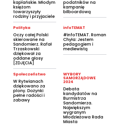
kapłańskie. Młodym
podatników na
księżom
kampanię
towarzyszyły
bilboardową
rodziny i przyjaciele
Polityka
infoTEMAT
Oczy całej Polski
#infoTEMAT. Roman
skierowane na
Chyła: Jestem
Sandomierz. Rafał
pedagogiem i
Trzaskowski
mediewistą
dziękował za
oddane głosy
[ZDJĘCIA]
Społeczeństwo
WYBORY
SAMORZĄDOWE
W Rytwianach
2024
dziękowano za
Debata
plony. Dożynki
kandydatów na
pełne radości i
Burmistrza
zabawy
Sandomierza.
Największym
wygranym
Młodzieżowa Rada
Miasta