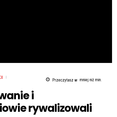
I
Przeczytasz w
mniej niż
min.
wanie i
iowie rywalizowali