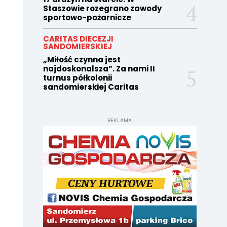
Staszowie rozegrano zawody
sportowo-pożarnicze
CARITAS DIECEZJI
SANDOMIERSKIEJ
„Miłość czynna jest
najdoskonalsza”. Za nami II
turnus półkolonii
sandomierskiej Caritas
REKLAMA