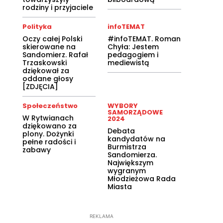
rodziny i przyjaciele
Polityka
infoTEMAT
Oczy całej Polski
#infoTEMAT. Roman
skierowane na
Chyła: Jestem
Sandomierz. Rafał
pedagogiem i
Trzaskowski
mediewistą
dziękował za
oddane głosy
[ZDJĘCIA]
Społeczeństwo
WYBORY
SAMORZĄDOWE
W Rytwianach
2024
dziękowano za
Debata
plony. Dożynki
kandydatów na
pełne radości i
Burmistrza
zabawy
Sandomierza.
Największym
wygranym
Młodzieżowa Rada
Miasta
REKLAMA