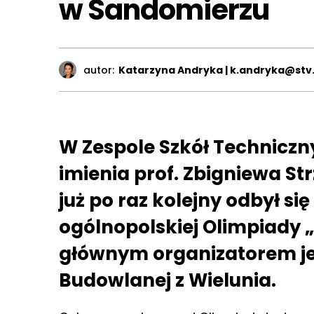
w Sandomierzu
autor:
Katarzyna Andryka | k.andryka@stv.
W Zespole Szkół Techniczn
imienia prof. Zbigniewa S
już po raz kolejny odbył s
ogólnopolskiej Olimpiady „
głównym organizatorem je
Budowlanej z Wielunia.