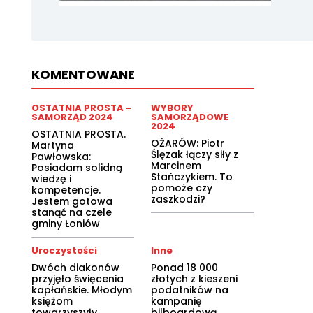
KOMENTOWANE
OSTATNIA PROSTA -
WYBORY
SAMORZĄD 2024
SAMORZĄDOWE
2024
OSTATNIA PROSTA.
OŻARÓW: Piotr
Martyna
Ślęzak łączy siły z
Pawłowska:
Marcinem
Posiadam solidną
Stańczykiem. To
wiedzę i
pomoże czy
kompetencje.
zaszkodzi?
Jestem gotowa
stanąć na czele
gminy Łoniów
Uroczystości
Inne
Dwóch diakonów
Ponad 18 000
przyjęło święcenia
złotych z kieszeni
kapłańskie. Młodym
podatników na
księżom
kampanię
towarzyszyły
bilboardową