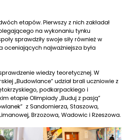
 dwóch etapów. Pierwszy z nich zakładał
polegającego na wykonaniu tynku
poły sprawdziły swoje siły również w
la oceniających najważniejsza była
 sprawdzenie wiedzy teoretycznej. W
ej „Budowlance” udział brali uczniowie z
ętokrzyskiego, podkarpackiego i
im etapie Olimpiady „Buduj z pasją”
owlanek” z Sandomierza, Staszowa,
, Limanowej, Brzozowa, Wadowic i Rzeszowa.