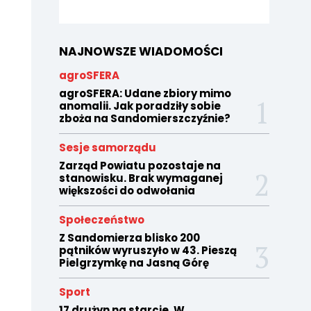
NAJNOWSZE WIADOMOŚCI
agroSFERA
agroSFERA: Udane zbiory mimo
anomalii. Jak poradziły sobie
zboża na Sandomierszczyźnie?
Sesje samorządu
Zarząd Powiatu pozostaje na
stanowisku. Brak wymaganej
większości do odwołania
Społeczeństwo
Z Sandomierza blisko 200
pątników wyruszyło w 43. Pieszą
Pielgrzymkę na Jasną Górę
Sport
17 drużyn na starcie. W