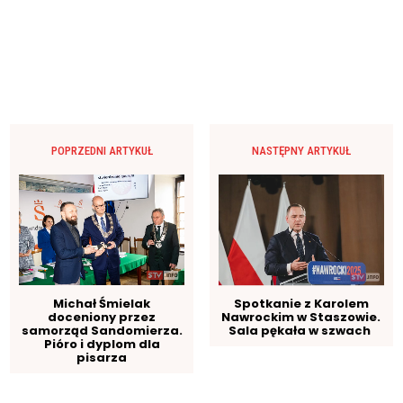
POPRZEDNI ARTYKUŁ
NASTĘPNY ARTYKUŁ
Spotkanie z Karolem
Michał Śmielak
Nawrockim w Staszowie.
doceniony przez
Sala pękała w szwach
samorząd Sandomierza.
Pióro i dyplom dla
pisarza