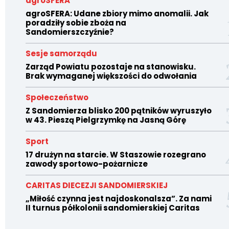
agroSFERA
agroSFERA: Udane zbiory mimo anomalii. Jak
poradziły sobie zboża na
Sandomierszczyźnie?
Sesje samorządu
Zarząd Powiatu pozostaje na stanowisku.
Brak wymaganej większości do odwołania
Społeczeństwo
Z Sandomierza blisko 200 pątników wyruszyło
w 43. Pieszą Pielgrzymkę na Jasną Górę
Sport
17 drużyn na starcie. W Staszowie rozegrano
zawody sportowo-pożarnicze
CARITAS DIECEZJI SANDOMIERSKIEJ
„Miłość czynna jest najdoskonalsza”. Za nami
II turnus półkolonii sandomierskiej Caritas