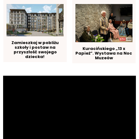
Zamieszkaj w pobliżu
szkoły i postaw na
Kuracińskiego „13 x
przyszłość swojego
Papież”. Wystawa na Noc
dziecka!
Muzeów