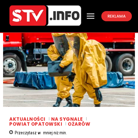
REKLAMA
AKTUALNOŚCI
NA SYGNALE
POWIAT OPATOWSKI
OŻARÓW
Przeczytasz w
mniej niż
min.