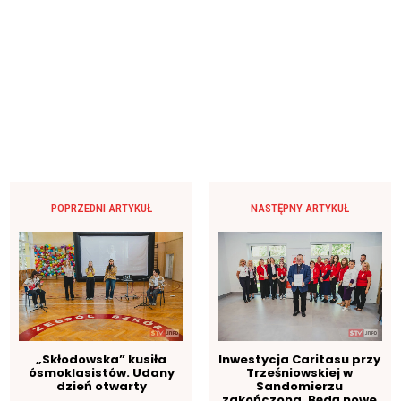
POPRZEDNI ARTYKUŁ
NASTĘPNY ARTYKUŁ
„Skłodowska” kusiła
Inwestycja Caritasu przy
ósmoklasistów. Udany
Trześniowskiej w
dzień otwarty
Sandomierzu
zakończona. Będą nowe