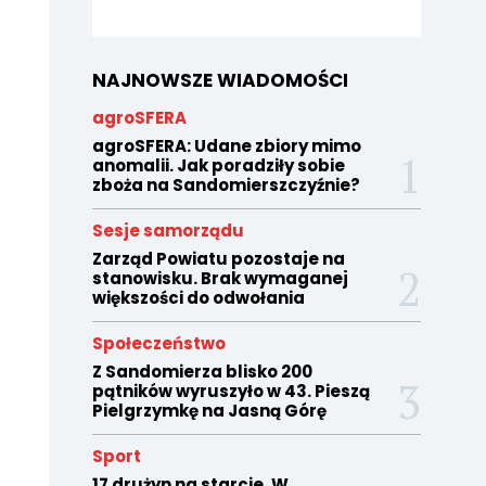
NAJNOWSZE WIADOMOŚCI
agroSFERA
agroSFERA: Udane zbiory mimo
anomalii. Jak poradziły sobie
zboża na Sandomierszczyźnie?
Sesje samorządu
Zarząd Powiatu pozostaje na
stanowisku. Brak wymaganej
większości do odwołania
Społeczeństwo
Z Sandomierza blisko 200
pątników wyruszyło w 43. Pieszą
Pielgrzymkę na Jasną Górę
Sport
17 drużyn na starcie. W