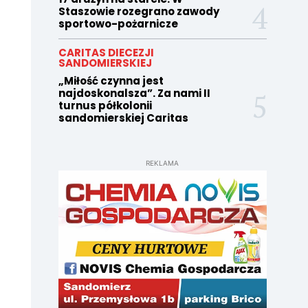
Staszowie rozegrano zawody
sportowo-pożarnicze
CARITAS DIECEZJI
SANDOMIERSKIEJ
„Miłość czynna jest
najdoskonalsza”. Za nami II
turnus półkolonii
sandomierskiej Caritas
REKLAMA