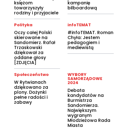
księżom
kampanię
towarzyszyły
bilboardową
rodziny i przyjaciele
Polityka
infoTEMAT
Oczy całej Polski
#infoTEMAT. Roman
skierowane na
Chyła: Jestem
Sandomierz. Rafał
pedagogiem i
Trzaskowski
mediewistą
dziękował za
oddane głosy
[ZDJĘCIA]
Społeczeństwo
WYBORY
SAMORZĄDOWE
W Rytwianach
2024
dziękowano za
Debata
plony. Dożynki
kandydatów na
pełne radości i
Burmistrza
zabawy
Sandomierza.
Największym
wygranym
Młodzieżowa Rada
Miasta