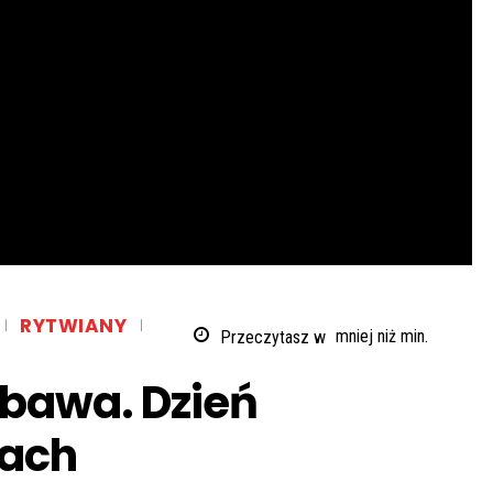
RYTWIANY
Przeczytasz w
mniej niż
min.
abawa. Dzień
nach