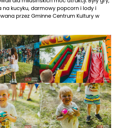
li dla milusińskich moc atrakcji. Były gry,
a na kucyku, darmowy popcorn i lody i
owana przez Gminne Centrum Kultury w