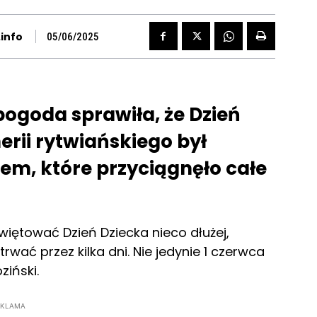
info
05/06/2025
pogoda sprawiła, że Dzień
rii rytwiańskiego był
m, które przyciągnęło całe
więtować Dzień Dziecka nieco dłużej,
wać przez kilka dni. Nie jedynie 1 czerwca
ziński.
EKLAMA