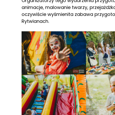
Organizatorzy tego wydarzenia przygotowa
animacje, malowanie twarzy, przejażdżk
oczywiście wyśmienita zabawa przygot
Rytwianach.