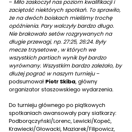
–
Miło zaskoczył nas poziom kwalifikacji i
zaciętość niektórych spotkań. To sprawiło,
że na dwóch boiskach mieliśmy trochę
opóźnienia. Pary walczyły bardzo długo.
Nie brakowało setów rozgrywanych na
długie przewagi, np. 27:25, 26:24. Były
mecze trzysetowe , w których we
wszystkich partiach wynik był bardzo
wyrównany. Wszystkim bardzo zależało, by
dłużej
pograć w naszym turnieju
–
podsumował
Piotr Skiba
, główny
organizator staszowskiego wydarzenia.
Do turnieju głównego po piątkowych
spotkaniach awansowały pary siatkarzy:
Podborączyński/Lorenc, Lewicki/Kopeć,
Krawiecki/Głowacki, Maziarek/Filipowicz,