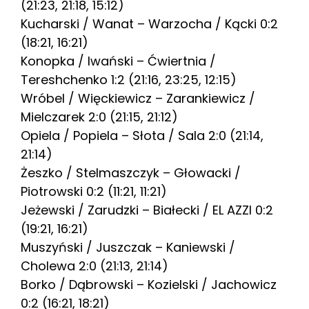
(21:23, 21:18, 15:12)
Kucharski / Wanat – Warzocha / Kącki 0:2
(18:21, 16:21)
Konopka / Iwański – Ćwiertnia /
Tereshchenko 1:2 (21:16, 23:25, 12:15)
Wróbel / Więckiewicz – Zarankiewicz /
Mielczarek 2:0 (21:15, 21:12)
Opiela / Popiela – Słota / Sala 2:0 (21:14,
21:14)
Żeszko / Stelmaszczyk – Głowacki /
Piotrowski 0:2 (11:21, 11:21)
Jeżewski / Zarudzki – Białecki / EL AZZI 0:2
(19:21, 16:21)
Muszyński / Juszczak – Kaniewski /
Cholewa 2:0 (21:13, 21:14)
Borko / Dąbrowski – Kozielski / Jachowicz
0:2 (16:21, 18:21)