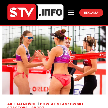
REKLAMA
AKTUALNOŚCI
POWIAT STASZOWSKI
STASZÓW
SPORT