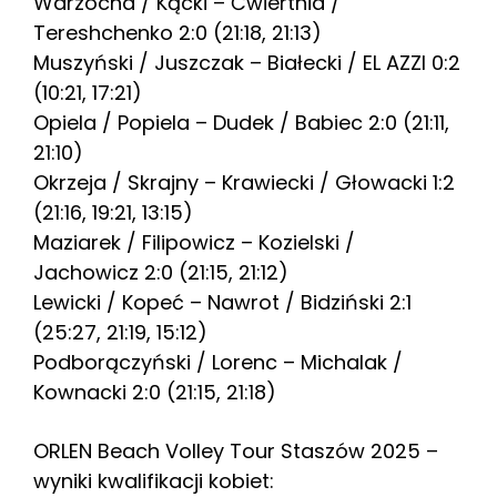
Warzocha / Kącki – Ćwiertnia /
Tereshchenko 2:0 (21:18, 21:13)
Muszyński / Juszczak – Białecki / EL AZZI 0:2
(10:21, 17:21)
Opiela / Popiela – Dudek / Babiec 2:0 (21:11,
21:10)
Okrzeja / Skrajny – Krawiecki / Głowacki 1:2
(21:16, 19:21, 13:15)
Maziarek / Filipowicz – Kozielski /
Jachowicz 2:0 (21:15, 21:12)
Lewicki / Kopeć – Nawrot / Bidziński 2:1
(25:27, 21:19, 15:12)
Podborączyński / Lorenc – Michalak /
Kownacki 2:0 (21:15, 21:18)
ORLEN Beach Volley Tour Staszów 2025 –
wyniki kwalifikacji kobiet: