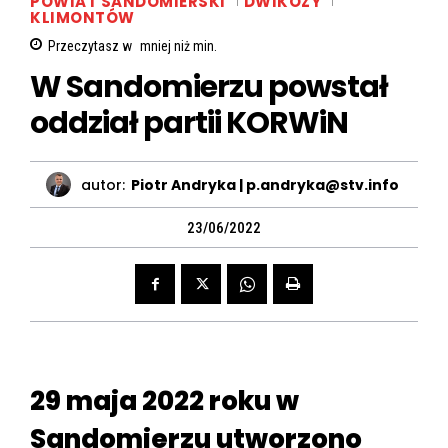
POWIAT SANDOMIERSKI
DWIKOZY
KLIMONTÓW
Przeczytasz w
mniej niż
min.
W Sandomierzu powstał
oddział partii KORWiN
autor:
Piotr Andryka | p.andryka@stv.info
23/06/2022
29 maja 2022 roku w
Sandomierzu utworzono