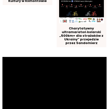
Kultury w Klimontowie
Charytatywny
ultramaraton kolarski
„500km+ dla strażaków z
Ukrainy” przejedzie
przez Sandomierz