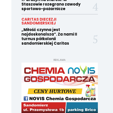
Staszowie rozegrano zawody
sportowo-pożarnicze
CARITAS DIECEZJI
SANDOMIERSKIEJ
„Miłość czynna jest
najdoskonalsza”. Za nami II
turnus półkolonii
sandomierskiej Caritas
REKLAMA