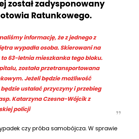
zej został zadysponowany
gotowia Ratunkowego.
aliśmy informację, że z jednego z
iętra wypadła osoba. Skierowani na
ła to 63-letnia mieszkanka tego bloku.
pitalu, została przetransportowana
kowym. Jeżeli będzie możliwość
 będzie ustalać przyczyny i przebieg
 asp. Katarzyna Czesna-Wójcik z
iej policji
 wypadek czy próba samobójcza. W sprawie