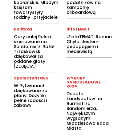
kapłańskie. Młodym
podatników na
księżom
kampanię
towarzyszyły
bilboardową
rodziny i przyjaciele
Polityka
infoTEMAT
Oczy całej Polski
#infoTEMAT. Roman
skierowane na
Chyła: Jestem
Sandomierz. Rafał
pedagogiem i
Trzaskowski
mediewistą
dziękował za
oddane głosy
[ZDJĘCIA]
Społeczeństwo
WYBORY
SAMORZĄDOWE
W Rytwianach
2024
dziękowano za
Debata
plony. Dożynki
kandydatów na
pełne radości i
Burmistrza
zabawy
Sandomierza.
Największym
wygranym
Młodzieżowa Rada
Miasta