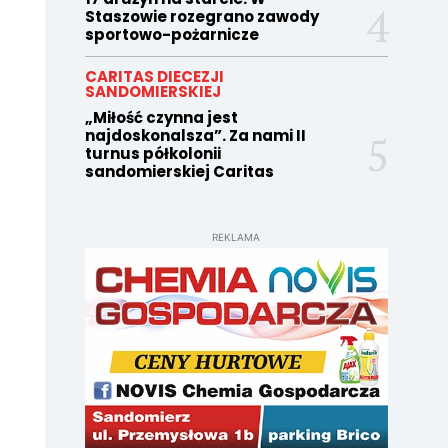
Staszowie rozegrano zawody
sportowo-pożarnicze
CARITAS DIECEZJI
SANDOMIERSKIEJ
„Miłość czynna jest
najdoskonalsza”. Za nami II
turnus półkolonii
sandomierskiej Caritas
REKLAMA