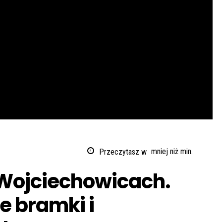
Przeczytasz w
mniej niż
min.
w Wojciechowicach.
e bramki i