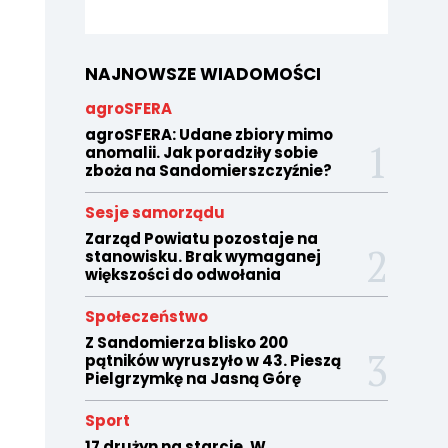
NAJNOWSZE WIADOMOŚCI
agroSFERA
agroSFERA: Udane zbiory mimo
anomalii. Jak poradziły sobie
zboża na Sandomierszczyźnie?
Sesje samorządu
Zarząd Powiatu pozostaje na
stanowisku. Brak wymaganej
większości do odwołania
Społeczeństwo
Z Sandomierza blisko 200
pątników wyruszyło w 43. Pieszą
Pielgrzymkę na Jasną Górę
Sport
17 drużyn na starcie. W