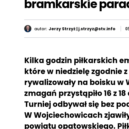
bramkarskie para
autor:
Jerzy Strzyż | j.strzyz@stv.info
0
Kilka godzin piłkarskich e
które w niedzielę zgodnie 
rywalizowały na boisku w 
zmagań przystąpiło 16 z 1
Turniej odbywał się bez po
W Wojciechowicach zjawiły 
powiatu opatowskiego. Pił