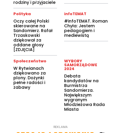
rodziny i przyjaciele
Polityka
infoTEMAT
Oczy całej Polski
#infoTEMAT. Roman
skierowane na
Chyła: Jestem
Sandomierz. Rafał
pedagogiem i
Trzaskowski
mediewistą
dziękował za
oddane głosy
[ZDJĘCIA]
Społeczeństwo
WYBORY
SAMORZĄDOWE
W Rytwianach
2024
dziękowano za
Debata
plony. Dożynki
kandydatów na
pełne radości i
Burmistrza
zabawy
Sandomierza.
Największym
wygranym
Młodzieżowa Rada
Miasta
REKLAMA