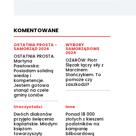
KOMENTOWANE
OSTATNIA PROSTA -
WYBORY
SAMORZĄD 2024
SAMORZĄDOWE
2024
OSTATNIA PROSTA.
OŻARÓW: Piotr
Martyna
Ślęzak łączy siły z
Pawłowska:
Marcinem
Posiadam solidną
Stańczykiem. To
wiedzę i
pomoże czy
kompetencje.
zaszkodzi?
Jestem gotowa
stanąć na czele
gminy Łoniów
Uroczystości
Inne
Dwóch diakonów
Ponad 18 000
przyjęło święcenia
złotych z kieszeni
kapłańskie. Młodym
podatników na
księżom
kampanię
towarzyszyły
bilboardową