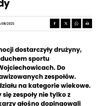
dy
5/08/2025
mocji dostarczyły drużyny,
z duchem sportu
Wojciechowicach. Do
8 awizowanych zespołów.
działu na kategorie wiekowe.
się zespoły nie tylko z
karzy głośno dopingowali