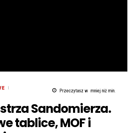
WE
Przeczytasz w
mniej niż
min.
Z
strza Sandomierza.
e tablice, MOF i