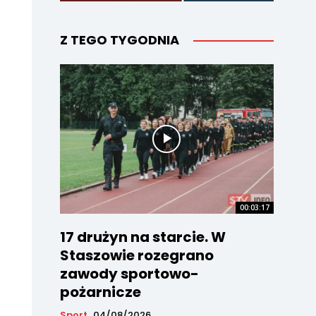
Z TEGO TYGODNIA
00:03:17
17 drużyn na starcie. W
Staszowie rozegrano
zawody sportowo-
pożarnicze
Sport
04/08/2026