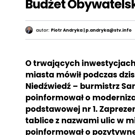
Budżet Obywatelsk
autor:
Piotr Andryka | p.andryka@stv.info
O trwających inwestycjach 
miasta mówił podczas dzisi
Niedźwiedź – burmistrz Sa
poinformował o modernizacj
podstawowej nr 1. Zapreze
tablice z nazwami ulic w m
poinformował o pozytywnej