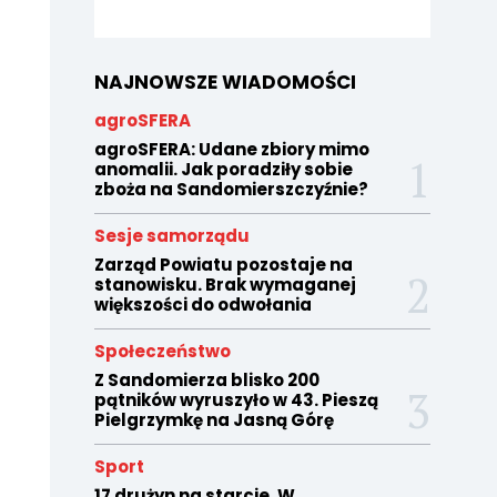
NAJNOWSZE WIADOMOŚCI
agroSFERA
agroSFERA: Udane zbiory mimo
anomalii. Jak poradziły sobie
zboża na Sandomierszczyźnie?
Sesje samorządu
Zarząd Powiatu pozostaje na
stanowisku. Brak wymaganej
większości do odwołania
Społeczeństwo
Z Sandomierza blisko 200
pątników wyruszyło w 43. Pieszą
Pielgrzymkę na Jasną Górę
Sport
17 drużyn na starcie. W