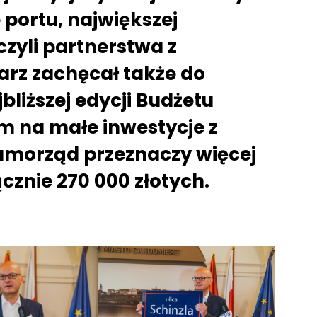
portu, największej
zyli partnerstwa z
rz zachęcał także do
liższej edycji Budżetu
m na małe inwestycje z
amorząd przeznaczy więcej
ącznie 270 000 złotych.