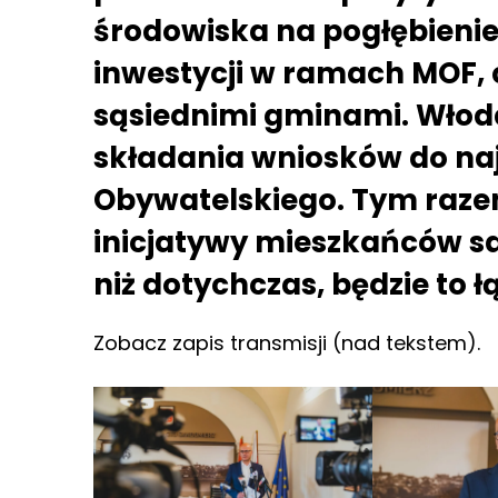
środowiska na pogłębienie 
inwestycji w ramach MOF, c
sąsiednimi gminami. Włoda
składania wniosków do najb
Obywatelskiego. Tym raze
inicjatywy mieszkańców s
niż dotychczas, będzie to ł
Zobacz zapis transmisji (nad tekstem).