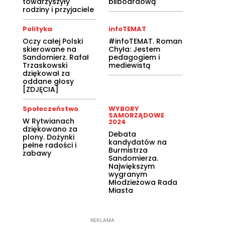
towarzyszyły
bilboardową
rodziny i przyjaciele
Polityka
infoTEMAT
Oczy całej Polski
#infoTEMAT. Roman
skierowane na
Chyła: Jestem
Sandomierz. Rafał
pedagogiem i
Trzaskowski
mediewistą
dziękował za
oddane głosy
[ZDJĘCIA]
Społeczeństwo
WYBORY
SAMORZĄDOWE
W Rytwianach
2024
dziękowano za
Debata
plony. Dożynki
kandydatów na
pełne radości i
Burmistrza
zabawy
Sandomierza.
Największym
wygranym
Młodzieżowa Rada
Miasta
REKLAMA