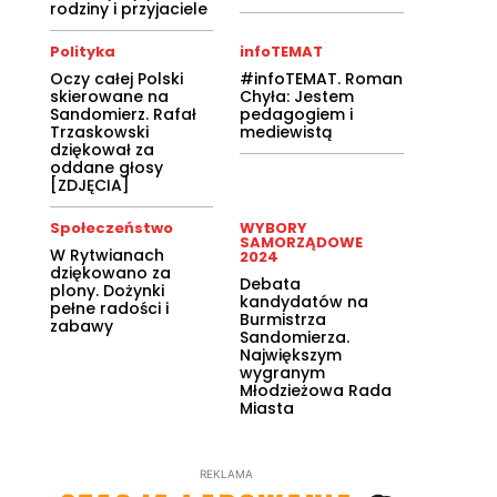
rodziny i przyjaciele
Polityka
infoTEMAT
Oczy całej Polski
#infoTEMAT. Roman
skierowane na
Chyła: Jestem
Sandomierz. Rafał
pedagogiem i
Trzaskowski
mediewistą
dziękował za
oddane głosy
[ZDJĘCIA]
Społeczeństwo
WYBORY
SAMORZĄDOWE
W Rytwianach
2024
dziękowano za
Debata
plony. Dożynki
kandydatów na
pełne radości i
Burmistrza
zabawy
Sandomierza.
Największym
wygranym
Młodzieżowa Rada
Miasta
REKLAMA