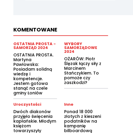
KOMENTOWANE
OSTATNIA PROSTA -
WYBORY
SAMORZĄD 2024
SAMORZĄDOWE
2024
OSTATNIA PROSTA.
OŻARÓW: Piotr
Martyna
Ślęzak łączy siły z
Pawłowska:
Marcinem
Posiadam solidną
Stańczykiem. To
wiedzę i
pomoże czy
kompetencje.
zaszkodzi?
Jestem gotowa
stanąć na czele
gminy Łoniów
Uroczystości
Inne
Dwóch diakonów
Ponad 18 000
przyjęło święcenia
złotych z kieszeni
kapłańskie. Młodym
podatników na
księżom
kampanię
towarzyszyły
bilboardową