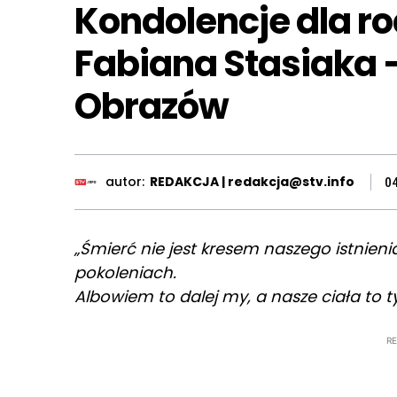
Kondolencje dla r
Fabiana Stasiaka 
Obrazów
autor:
REDAKCJA | redakcja@stv.info
0
„Śmierć nie jest kresem naszego istnien
pokoleniach.
Albowiem to dalej my, a nasze ciała to ty
R