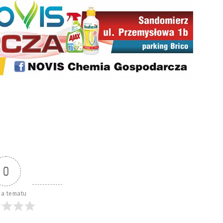
0
a tematu