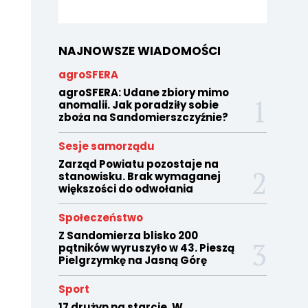
NAJNOWSZE WIADOMOŚCI
agroSFERA
agroSFERA: Udane zbiory mimo
anomalii. Jak poradziły sobie
zboża na Sandomierszczyźnie?
Sesje samorządu
Zarząd Powiatu pozostaje na
stanowisku. Brak wymaganej
większości do odwołania
Społeczeństwo
Z Sandomierza blisko 200
pątników wyruszyło w 43. Pieszą
Pielgrzymkę na Jasną Górę
Sport
17 drużyn na starcie. W