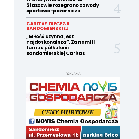
Staszowie rozegrano zawody
sportowo-pożarnicze
CARITAS DIECEZJI
SANDOMIERSKIEJ
„Miłość czynna jest
najdoskonalsza”. Za nami II
turnus półkolonii
sandomierskiej Caritas
REKLAMA