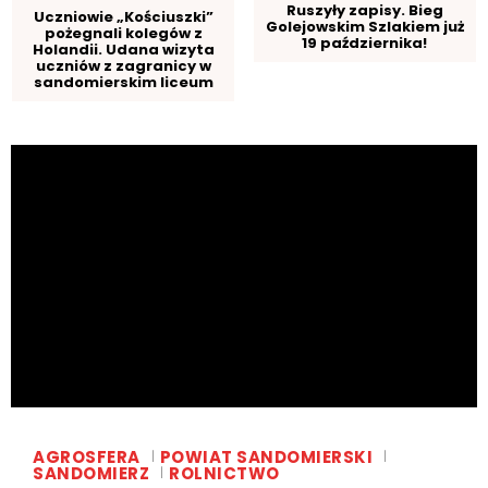
Ruszyły zapisy. Bieg
Uczniowie „Kościuszki”
Golejowskim Szlakiem już
pożegnali kolegów z
19 października!
Holandii. Udana wizyta
uczniów z zagranicy w
sandomierskim liceum