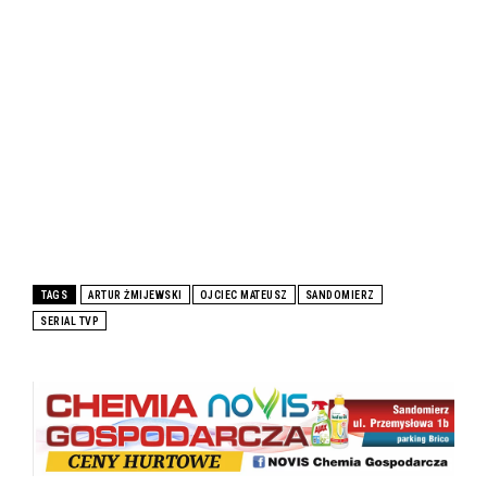
TAGS
ARTUR ŻMIJEWSKI
OJCIEC MATEUSZ
SANDOMIERZ
SERIAL TVP