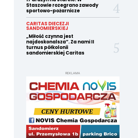
Staszowie rozegrano zawody
sportowo-pożarnicze
CARITAS DIECEZJI
SANDOMIERSKIEJ
„Miłość czynna jest
najdoskonalsza”. Za nami II
turnus półkolonii
sandomierskiej Caritas
REKLAMA