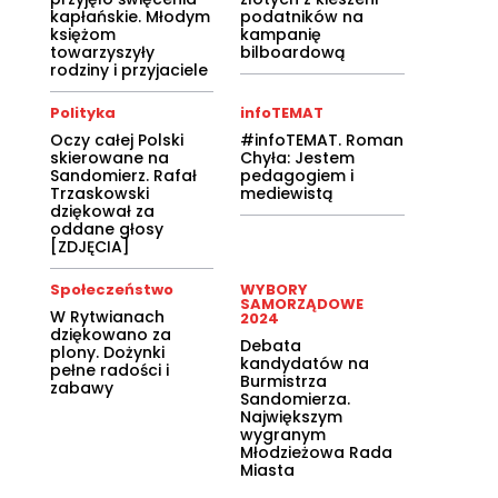
kapłańskie. Młodym
podatników na
księżom
kampanię
towarzyszyły
bilboardową
rodziny i przyjaciele
Polityka
infoTEMAT
Oczy całej Polski
#infoTEMAT. Roman
skierowane na
Chyła: Jestem
Sandomierz. Rafał
pedagogiem i
Trzaskowski
mediewistą
dziękował za
oddane głosy
[ZDJĘCIA]
Społeczeństwo
WYBORY
SAMORZĄDOWE
W Rytwianach
2024
dziękowano za
Debata
plony. Dożynki
kandydatów na
pełne radości i
Burmistrza
zabawy
Sandomierza.
Największym
wygranym
Młodzieżowa Rada
Miasta