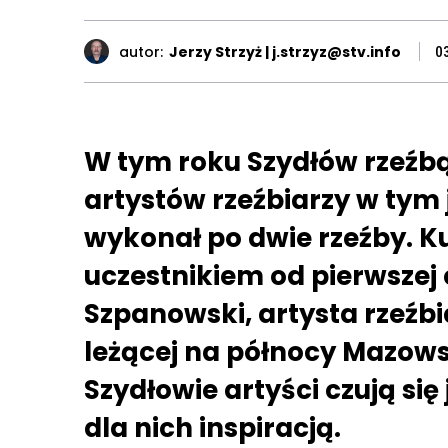
autor:
Jerzy Strzyż | j.strzyz@stv.info
0
W tym roku Szydłów rzeźbą
artystów rzeźbiarzy w tym j
wykonał po dwie rzeźby. K
uczestnikiem od pierwszej 
Szpanowski, artysta rzeźbi
leżącej na północy Mazowsz
Szydłowie artyści czują się
dla nich inspiracją.