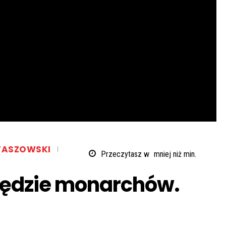
TASZOWSKI
Przeczytasz w
mniej niż
min.
będzie monarchów.