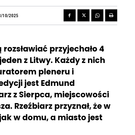
3/10/2025
 rozsławiać przyjechało 4
eden z Litwy. Każdy z nich
uratorem pleneru i
edycji jest Edmund
arz z Sierpca, miejscowości
a. Rzeźbiarz przyznał, że w
 jak w domu, a miasto jest