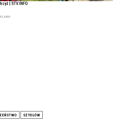
Strzyż | STV.INFO
EKLAMA
CZEŃSTWO
SZYDŁÓW