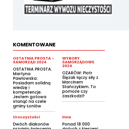
KOMENTOWANE
OSTATNIA PROSTA -
WYBORY
SAMORZĄD 2024
SAMORZĄDOWE
2024
OSTATNIA PROSTA.
OŻARÓW: Piotr
Martyna
Ślęzak łączy siły z
Pawłowska:
Marcinem
Posiadam solidną
Stańczykiem. To
wiedzę i
pomoże czy
kompetencje.
zaszkodzi?
Jestem gotowa
stanąć na czele
gminy Łoniów
Uroczystości
Inne
Dwóch diakonów
Ponad 18 000
przyjęło święcenia
złotych z kieszeni