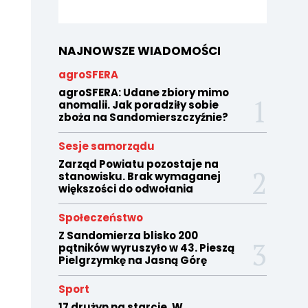
NAJNOWSZE WIADOMOŚCI
agroSFERA
agroSFERA: Udane zbiory mimo
anomalii. Jak poradziły sobie
zboża na Sandomierszczyźnie?
Sesje samorządu
Zarząd Powiatu pozostaje na
stanowisku. Brak wymaganej
większości do odwołania
Społeczeństwo
Z Sandomierza blisko 200
pątników wyruszyło w 43. Pieszą
Pielgrzymkę na Jasną Górę
Sport
17 drużyn na starcie. W