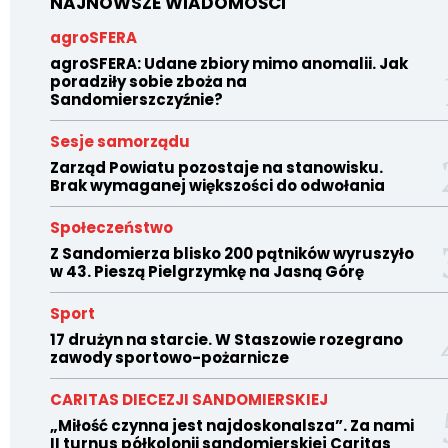
NAJNOWSZE WIADOMOŚCI
agroSFERA
agroSFERA: Udane zbiory mimo anomalii. Jak
poradziły sobie zboża na
Sandomierszczyźnie?
Sesje samorządu
Zarząd Powiatu pozostaje na stanowisku.
Brak wymaganej większości do odwołania
Społeczeństwo
Z Sandomierza blisko 200 pątników wyruszyło
w 43. Pieszą Pielgrzymkę na Jasną Górę
Sport
17 drużyn na starcie. W Staszowie rozegrano
zawody sportowo-pożarnicze
CARITAS DIECEZJI SANDOMIERSKIEJ
„Miłość czynna jest najdoskonalsza”. Za nami
II turnus półkolonii sandomierskiej Caritas