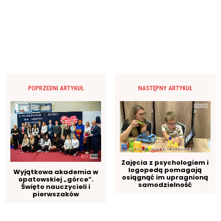
POPRZEDNI ARTYKUŁ
NASTĘPNY ARTYKUŁ
Zajęcia z psychologiem i
logopedą pomagają
Wyjątkowa akademia w
osiągnąć im upragnioną
opatowskiej „górce”.
samodzielność
Święto nauczycieli i
pierwszaków