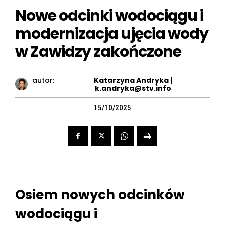
Nowe odcinki wodociągu i
modernizacja ujęcia wody
w Zawidzy zakończone
autor:
Katarzyna Andryka |
k.andryka@stv.info
15/10/2025
Osiem nowych odcinków
wodociągu i