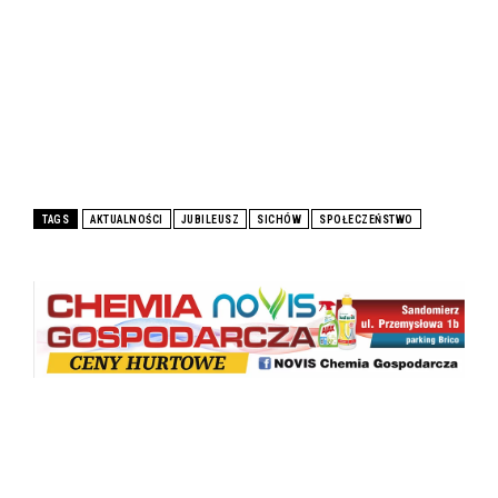
TAGS
AKTUALNOŚCI
JUBILEUSZ
SICHÓW
SPOŁECZEŃSTWO