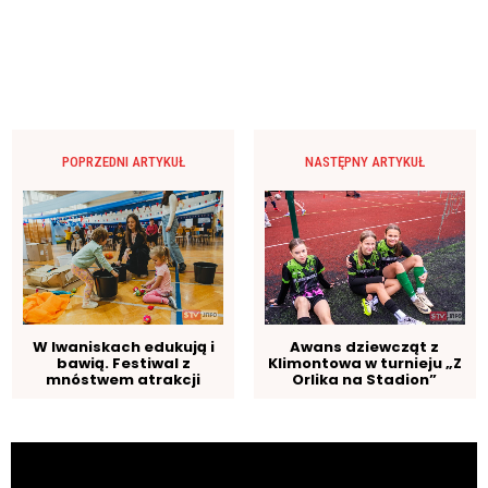
POPRZEDNI ARTYKUŁ
NASTĘPNY ARTYKUŁ
W Iwaniskach edukują i
Awans dziewcząt z
bawią. Festiwal z
Klimontowa w turnieju „Z
mnóstwem atrakcji
Orlika na Stadion”