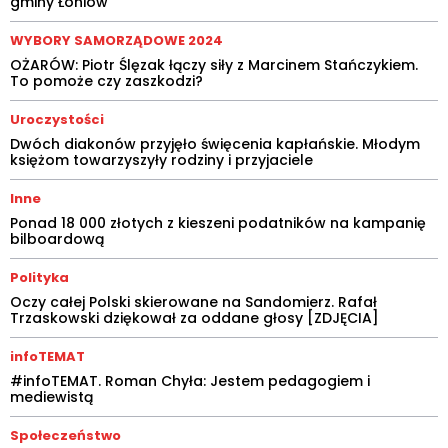
gminy Łoniów
WYBORY SAMORZĄDOWE 2024
OŻARÓW: Piotr Ślęzak łączy siły z Marcinem Stańczykiem.
To pomoże czy zaszkodzi?
Uroczystości
Dwóch diakonów przyjęło święcenia kapłańskie. Młodym
księżom towarzyszyły rodziny i przyjaciele
Inne
Ponad 18 000 złotych z kieszeni podatników na kampanię
bilboardową
Polityka
Oczy całej Polski skierowane na Sandomierz. Rafał
Trzaskowski dziękował za oddane głosy [ZDJĘCIA]
infoTEMAT
#infoTEMAT. Roman Chyła: Jestem pedagogiem i
mediewistą
Społeczeństwo