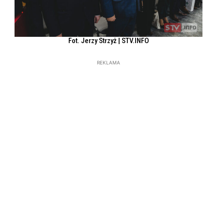
Fot. Jerzy Strzyż | STV.INFO
REKLAMA