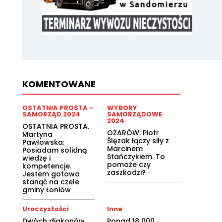
KOMENTOWANE
OSTATNIA PROSTA -
WYBORY
SAMORZĄD 2024
SAMORZĄDOWE
2024
OSTATNIA PROSTA.
OŻARÓW: Piotr
Martyna
Ślęzak łączy siły z
Pawłowska:
Marcinem
Posiadam solidną
Stańczykiem. To
wiedzę i
pomoże czy
kompetencje.
zaszkodzi?
Jestem gotowa
stanąć na czele
gminy Łoniów
Uroczystości
Inne
Dwóch diakonów
Ponad 18 000