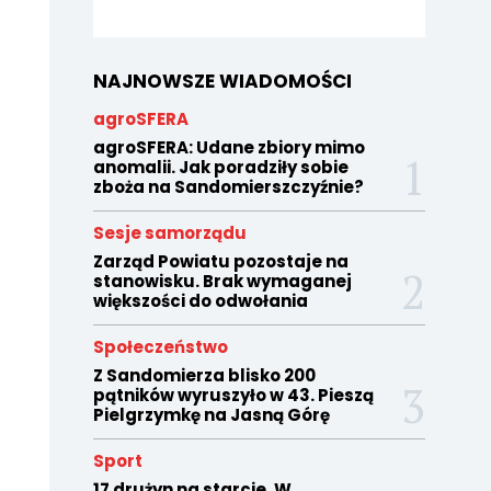
NAJNOWSZE WIADOMOŚCI
agroSFERA
agroSFERA: Udane zbiory mimo
anomalii. Jak poradziły sobie
zboża na Sandomierszczyźnie?
Sesje samorządu
Zarząd Powiatu pozostaje na
stanowisku. Brak wymaganej
większości do odwołania
Społeczeństwo
Z Sandomierza blisko 200
pątników wyruszyło w 43. Pieszą
Pielgrzymkę na Jasną Górę
Sport
17 drużyn na starcie. W