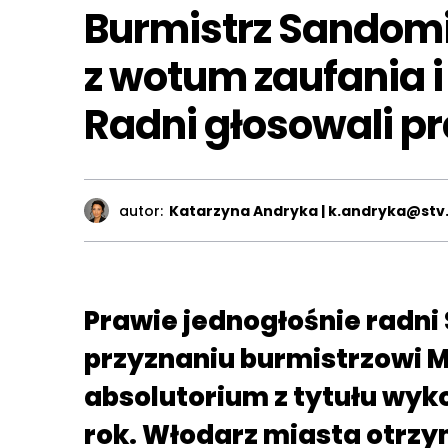
Burmistrz Sandomi
z wotum zaufania i
Radni głosowali p
autor:
Katarzyna Andryka | k.andryka@stv.
Prawie jednogłośnie radn
przyznaniu burmistrzowi 
absolutorium z tytułu wyk
rok. Włodarz miasta otrz