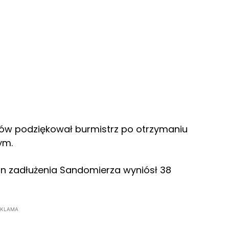
ów podziękował burmistrz po otrzymaniu
ym.
an zadłużenia Sandomierza wyniósł 38
EKLAMA