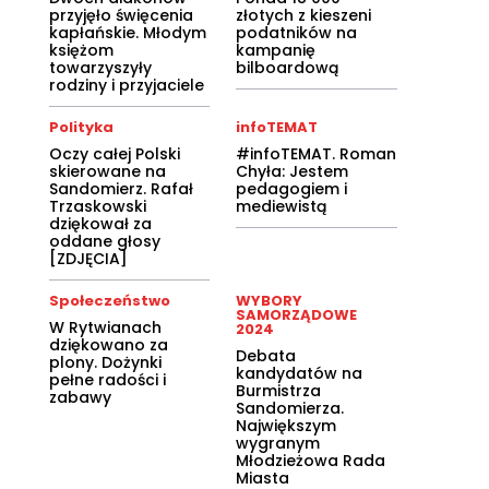
przyjęło święcenia
złotych z kieszeni
kapłańskie. Młodym
podatników na
księżom
kampanię
towarzyszyły
bilboardową
rodziny i przyjaciele
Polityka
infoTEMAT
Oczy całej Polski
#infoTEMAT. Roman
skierowane na
Chyła: Jestem
Sandomierz. Rafał
pedagogiem i
Trzaskowski
mediewistą
dziękował za
oddane głosy
[ZDJĘCIA]
Społeczeństwo
WYBORY
SAMORZĄDOWE
W Rytwianach
2024
dziękowano za
Debata
plony. Dożynki
kandydatów na
pełne radości i
Burmistrza
zabawy
Sandomierza.
Największym
wygranym
Młodzieżowa Rada
Miasta