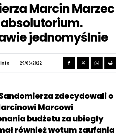
erza Marcin Marzec
 absolutorium.
rawie jednomyślnie
info
29/06/2022
i Sandomierza zdecydowali o
Marcinowi Marcowi
onania budżetu za ubiegły
ymał również wotum zaufania