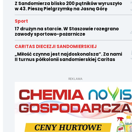
Z Sandomierza blisko 200 pątników wyruszyło
w 43. Pieszą Pielgrzymkę na Jasną Górę
Sport
17 drużyn na starcie. W Staszowie rozegrano
zawody sportowo-pożarnicze
CARITAS DIECEZJI SANDOMIERSKIEJ
„Miłość czynna jest najdoskonalsza”. Za nami
II turnus półkolonii sandomierskiej Caritas
REKLAMA