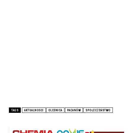
TAGS
AKTUALNOŚCI
OLEŚNICA
PACANÓW
SPOŁECZEŃSTWO