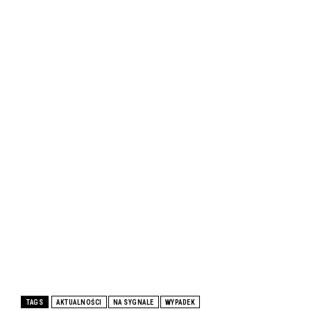
TAGS
AKTUALNOŚCI
NA SYGNALE
WYPADEK