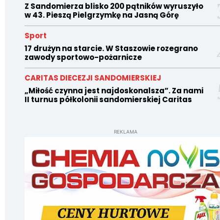
Z Sandomierza blisko 200 pątników wyruszyło
w 43. Pieszą Pielgrzymkę na Jasną Górę
Sport
17 drużyn na starcie. W Staszowie rozegrano
zawody sportowo-pożarnicze
CARITAS DIECEZJI SANDOMIERSKIEJ
„Miłość czynna jest najdoskonalsza”. Za nami
II turnus półkolonii sandomierskiej Caritas
REKLAMA