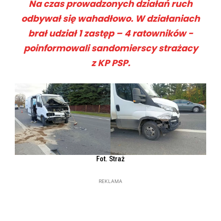
Na czas prowadzonych działań ruch
odbywał się wahadłowo. W działaniach
brał udział 1 zastęp – 4 ratowników -
poinformowali sandomierscy strażacy
z KP PSP.
Fot. Straż
REKLAMA