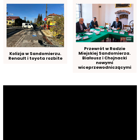
Przewrót w Radzie
Miejskiej Sandomierza.
Kolizja w Sandomierzu.
Białousz i Chojnacki
Renault i toyota rozbite
nowymi
wiceprzewodniczącymi