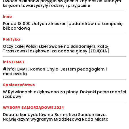
Dwóch diakonów przyjęło święcenia kapłańskie. Młodym
księżom towarzyszyły rodziny i przyjaciele
Inne
Ponad 18 000 złotych z kieszeni podatników na kampanię
bilboardową
Polityka
Oczy całej Polski skierowane na Sandomierz. Rafał
Trzaskowski dziękował za oddane głosy [ZDJĘCIA]
infoTEMAT
#infoTEMAT. Roman Chyła: Jestem pedagogiem i
mediewistą
Społeczeństwo
W Rytwianach dziękowano za plony. Dożynki pełne radości
i zabawy
WYBORY SAMORZĄDOWE 2024
Debata kandydatów na Burmistrza Sandomierza.
Największym wygranym Młodzieżowa Rada Miasta