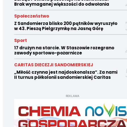
Brak wymaganej większości do odwołania
Społeczeństwo
Z Sandomierza blisko 200 pątników wyruszyło
w 43. Pieszą Pielgrzymkę na Jasną Górę
Sport
17 drużyn na starcie. W Staszowie rozegrano
zawody sportowo-pożarnicze
CARITAS DIECEZJI SANDOMIERSKIEJ
„Miłość czynna jest najdoskonalsza”. Za nami
II turnus półkolonii sandomierskiej Caritas
REKLAMA