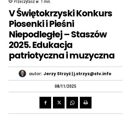
Przeczytasz w
1
min.
V Świętokrzyski Konkurs
Piosenki i Pieśni
Niepodległej – Staszów
2025. Edukacja
patriotyczna i muzyczna
autor:
Jerzy Strzyż | j.strzyz@stv.info
08/11/2025