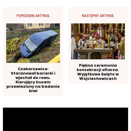
POPRZEDNI ARTYKUŁ
NASTĘPNY ARTYKUŁ
Piękna ceremonia
Czekarzewice:
konsekracji ołtarza.
Staranował barierki i
Wyjątkowe święto w
wjechał do rowu.
Wojciechowicach
Kierujący busem
przewieziony na badanie
krwi