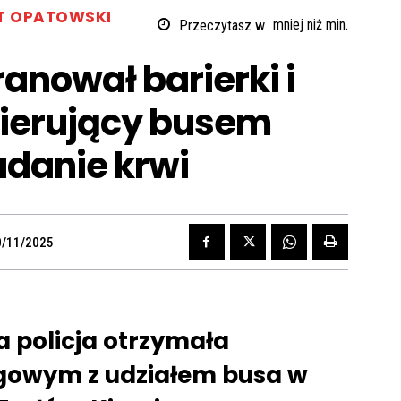
T OPATOWSKI
Przeczytasz w
mniej niż
min.
anował barierki i
Kierujący busem
adanie krwi
0/11/2025
a policja otrzymała
ogowym z udziałem busa w