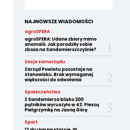
NAJNOWSZE WIADOMOŚCI
agroSFERA
agroSFERA: Udane zbiory mimo
anomalii. Jak poradziły sobie
zboża na Sandomierszczyźnie?
Sesje samorządu
Zarząd Powiatu pozostaje na
stanowisku. Brak wymaganej
większości do odwołania
Społeczeństwo
Z Sandomierza blisko 200
pątników wyruszyło w 43. Pieszą
Pielgrzymkę na Jasną Górę
Sport
17 drużyn na starcie. W