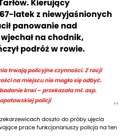
arłów. Kierujący
7-latek z niewyjaśnionych
racił panowanie nad
wjechał na chodnik,
ńczył podróż w rowie.
 trwają policyjne czynności. Z racji
ości na miejscu nie mogło się odbyć.
 badanie krwi – przekazała mł. asp.
opatowskiej policji
Czekarzewicach doszło do próby ujęcia
wające prace funkcjonariuszy policja na ten