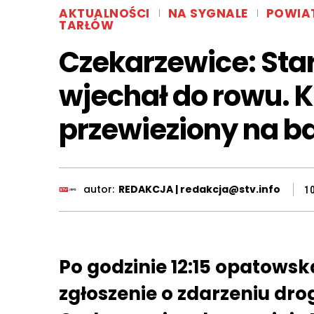
AKTUALNOŚCI
NA SYGNALE
POWIA
TARŁÓW
Czekarzewice: Star
wjechał do rowu. 
przewieziony na b
autor:
REDAKCJA | redakcja@stv.info
1
Po godzinie 12:15 opatowsk
zgłoszenie o zdarzeniu dr