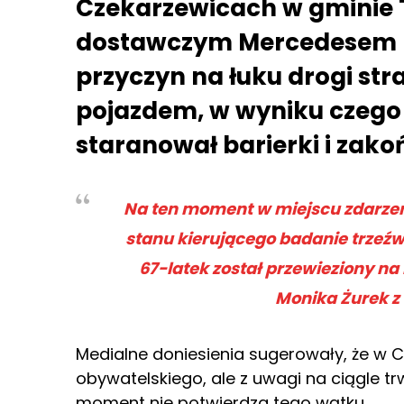
Czekarzewicach w gminie T
dostawczym Mercedesem 6
przyczyn na łuku drogi st
pojazdem, w wyniku czego 
staranował barierki i zako
Na ten moment w miejscu zdarzenia
stanu kierującego badanie trzeźw
67-latek został przewieziony na
Monika Żurek z 
Medialne doniesienia sugerowały, że w 
obywatelskiego, ale z uwagi na ciągle tr
moment nie potwierdza tego wątku.