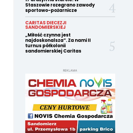
Staszowie rozegrano zawody
sportowo-pożarnicze
CARITAS DIECEZJI
SANDOMIERSKIEJ
„Miłość czynna jest
najdoskonalsza”. Za nami II
turnus półkolonii
sandomierskiej Caritas
REKLAMA