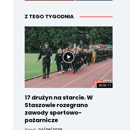
Z TEGO TYGODNIA
00:03:17
17 drużyn na starcie. W
Staszowie rozegrano
zawody sportowo-
pożarnicze
Sport
04/08/2026