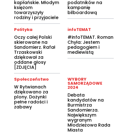
kapłańskie. Młodym
podatników na
księżom
kampanię
towarzyszyły
bilboardową
rodziny i przyjaciele
Polityka
infoTEMAT
Oczy całej Polski
#infoTEMAT. Roman
skierowane na
Chyła: Jestem
Sandomierz. Rafał
pedagogiem i
Trzaskowski
mediewistą
dziękował za
oddane głosy
[ZDJĘCIA]
Społeczeństwo
WYBORY
SAMORZĄDOWE
W Rytwianach
2024
dziękowano za
Debata
plony. Dożynki
kandydatów na
pełne radości i
Burmistrza
zabawy
Sandomierza.
Największym
wygranym
Młodzieżowa Rada
Miasta