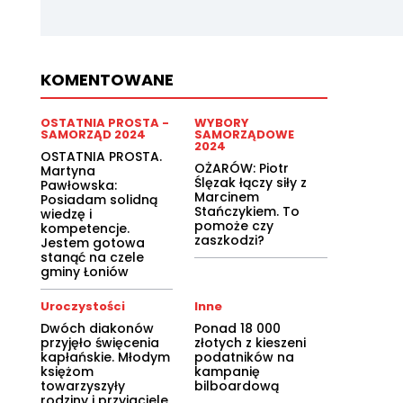
KOMENTOWANE
OSTATNIA PROSTA -
WYBORY
SAMORZĄD 2024
SAMORZĄDOWE
2024
OSTATNIA PROSTA.
OŻARÓW: Piotr
Martyna
Ślęzak łączy siły z
Pawłowska:
Marcinem
Posiadam solidną
Stańczykiem. To
wiedzę i
pomoże czy
kompetencje.
zaszkodzi?
Jestem gotowa
stanąć na czele
gminy Łoniów
Uroczystości
Inne
Dwóch diakonów
Ponad 18 000
przyjęło święcenia
złotych z kieszeni
kapłańskie. Młodym
podatników na
księżom
kampanię
towarzyszyły
bilboardową
rodziny i przyjaciele