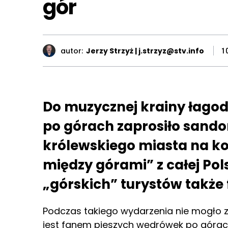
gór
autor:
Jerzy Strzyż | j.strzyz@stv.info
1
Do muzycznej krainy łag
po górach zaprosiło sando
królewskiego miasta na ko
między górami” z całej Pols
„górskich” turystów także
Podczas takiego wydarzenia nie mogło 
jest fanem pieszych wędrówek po górach.