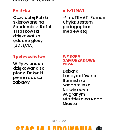
Polityka
infoTEMAT
Oczy całej Polski
#infoTEMAT. Roman
skierowane na
Chyła: Jestem
Sandomierz. Rafał
pedagogiem i
Trzaskowski
mediewistą
dziękował za
oddane głosy
[ZDJĘCIA]
Społeczeństwo
WYBORY
SAMORZĄDOWE
W Rytwianach
2024
dziękowano za
Debata
plony. Dożynki
kandydatów na
pełne radości i
Burmistrza
zabawy
Sandomierza.
Największym
wygranym
Młodzieżowa Rada
Miasta
REKLAMA