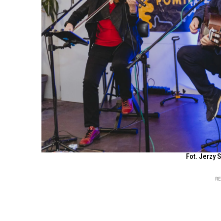
Fot. Jerzy 
R