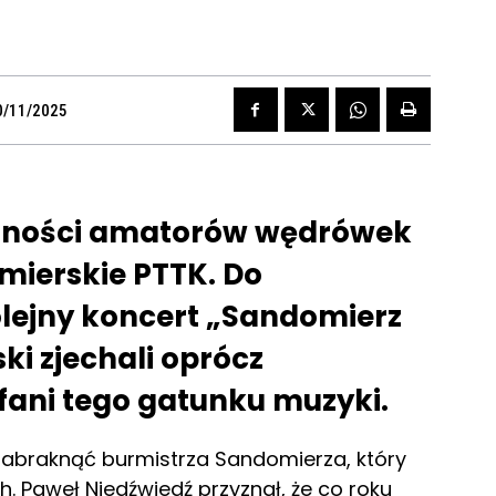
0/11/2025
odności amatorów wędrówek
mierskie PTTK. Do
lejny koncert „Sandomierz
ki zjechali oprócz
 fani tego gatunku muzyki.
zabraknąć burmistrza Sandomierza, który
 Paweł Niedźwiedź przyznał, że co roku