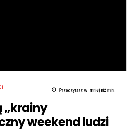
I
Przeczytasz w
mniej niż
min.
 „krainy
czny weekend ludzi