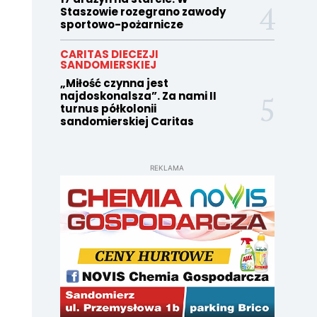
Staszowie rozegrano zawody
sportowo-pożarnicze
CARITAS DIECEZJI
SANDOMIERSKIEJ
„Miłość czynna jest
najdoskonalsza”. Za nami II
turnus półkolonii
sandomierskiej Caritas
REKLAMA