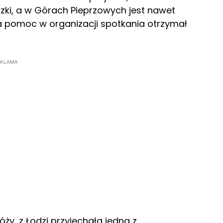
czki, a w Górach Pieprzowych jest nawet
za pomoc w organizacji spotkania otrzymał
EKLAMA
ży, z Łodzi przyjechała jedna z