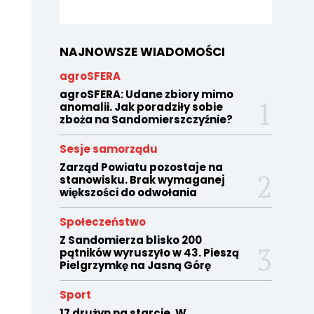
NAJNOWSZE WIADOMOŚCI
agroSFERA
agroSFERA: Udane zbiory mimo
anomalii. Jak poradziły sobie
zboża na Sandomierszczyźnie?
Sesje samorządu
Zarząd Powiatu pozostaje na
stanowisku. Brak wymaganej
większości do odwołania
Społeczeństwo
Z Sandomierza blisko 200
pątników wyruszyło w 43. Pieszą
Pielgrzymkę na Jasną Górę
Sport
17 drużyn na starcie. W