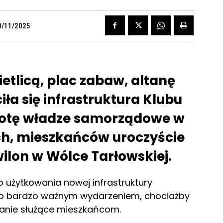
0/11/2025
ietlicą, plac zabaw, altanę
ła się infrastruktura Klubu
botę władze samorządowe w
ch, mieszkańców uroczyście
lon w Wólce Tarłowskiej.
 użytkowania nowej infrastruktury
yło bardzo ważnym wydarzeniem, chociażby
ałanie służące mieszkańcom.