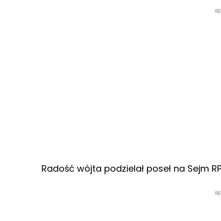
R
Radość wójta podzielał poseł na Sejm RP 
R