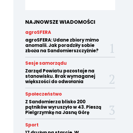
NAJNOWSZE WIADOMOŚCI
agroSFERA
agroSFERA: Udane zbiory mimo
anomalii. Jak poradziły sobie
zboża na Sandomierszczyźnie?
Sesje samorządu
Zarząd Powiatu pozostaje na
stanowisku. Brak wymaganej
większości do odwołania
Społeczeństwo
Z Sandomierza blisko 200
pątników wyruszyło w 43. Pieszą
Pielgrzymkę na Jasną Górę
Sport
17 drużyn na starcie. W