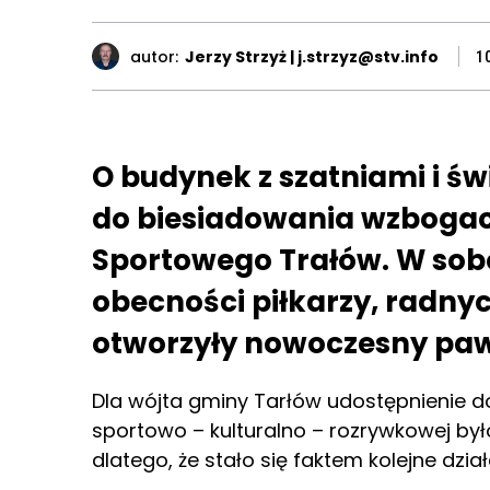
autor:
Jerzy Strzyż | j.strzyz@stv.info
1
O budynek z szatniami i św
do biesiadowania wzbogaci
Sportowego Trałów. W so
obecności piłkarzy, radny
otworzyły nowoczesny pawi
Dla wójta gminy Tarłów udostępnienie do
sportowo – kulturalno – rozrywkowej b
dlatego, że stało się faktem kolejne dzi