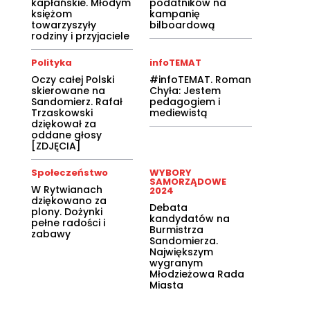
kapłańskie. Młodym
podatników na
księżom
kampanię
towarzyszyły
bilboardową
rodziny i przyjaciele
Polityka
infoTEMAT
Oczy całej Polski
#infoTEMAT. Roman
skierowane na
Chyła: Jestem
Sandomierz. Rafał
pedagogiem i
Trzaskowski
mediewistą
dziękował za
oddane głosy
[ZDJĘCIA]
Społeczeństwo
WYBORY
SAMORZĄDOWE
W Rytwianach
2024
dziękowano za
Debata
plony. Dożynki
kandydatów na
pełne radości i
Burmistrza
zabawy
Sandomierza.
Największym
wygranym
Młodzieżowa Rada
Miasta