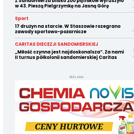
Z Sandomierza blisko 200 pątników wyruszyło
w 43. Pieszą Pielgrzymkę na Jasną Górę
Sport
17 drużyn na starcie. W Staszowie rozegrano
zawody sportowo-pożarnicze
CARITAS DIECEZJI SANDOMIERSKIEJ
„Miłość czynna jest najdoskonalsza”. Za nami
II turnus półkolonii sandomierskiej Caritas
REKLAMA