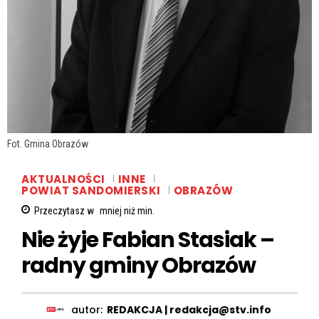
Fot. Gmina Obrazów
AKTUALNOŚCI
INNE
POWIAT SANDOMIERSKI
OBRAZÓW
Przeczytasz w
mniej niż
min.
Nie żyje Fabian Stasiak –
radny gminy Obrazów
autor:
REDAKCJA | redakcja@stv.info