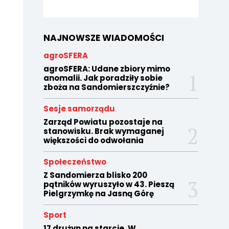
NAJNOWSZE WIADOMOŚCI
agroSFERA
agroSFERA: Udane zbiory mimo
anomalii. Jak poradziły sobie
zboża na Sandomierszczyźnie?
Sesje samorządu
Zarząd Powiatu pozostaje na
stanowisku. Brak wymaganej
większości do odwołania
Społeczeństwo
Z Sandomierza blisko 200
pątników wyruszyło w 43. Pieszą
Pielgrzymkę na Jasną Górę
Sport
17 drużyn na starcie. W