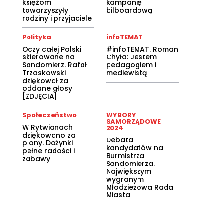
księżom
kampanię
towarzyszyły
bilboardową
rodziny i przyjaciele
Polityka
infoTEMAT
Oczy całej Polski
#infoTEMAT. Roman
skierowane na
Chyła: Jestem
Sandomierz. Rafał
pedagogiem i
Trzaskowski
mediewistą
dziękował za
oddane głosy
[ZDJĘCIA]
Społeczeństwo
WYBORY
SAMORZĄDOWE
W Rytwianach
2024
dziękowano za
Debata
plony. Dożynki
kandydatów na
pełne radości i
Burmistrza
zabawy
Sandomierza.
Największym
wygranym
Młodzieżowa Rada
Miasta