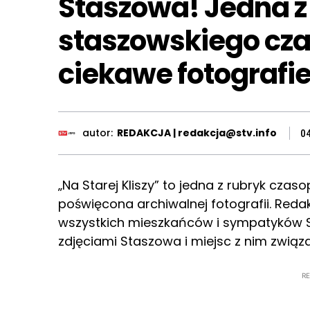
Staszowa! Jedna z
staszowskiego cz
ciekawe fotografi
autor:
REDAKCJA | redakcja@stv.info
0
„Na Starej Kliszy” to jedna z rubryk cza
poświęcona archiwalnej fotografii. Reda
wszystkich mieszkańców i sympatyków S
zdjęciami Staszowa i miejsc z nim związ
R