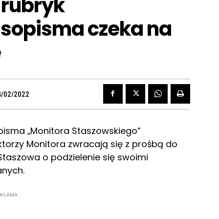
 rubryk
asopisma czeka na
e
4/02/2022
sopisma „Monitora Staszowskiego”
ktorzy Monitora zwracają się z prośbą do
taszowa o podzielenie się swoimi
anych.
EKLAMA