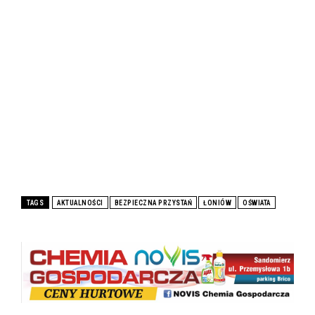
TAGS
AKTUALNOŚCI
BEZPIECZNA PRZYSTAŃ
ŁONIÓW
OŚWIATA