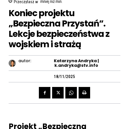
Przeczytasz w
mniej niż
min.
Koniec projektu
„Bezpieczna Przystań”.
Lekcje bezpieczeństwa z
wojskiem i strażą
autor:
Katarzyna Andryka |
k.andryka@stv.info
18/11/2025
Projekt „Bezpieczna