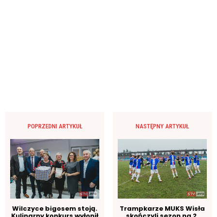
POPRZEDNI ARTYKUŁ
NASTĘPNY ARTYKUŁ
Wilczyce bigosem stoją.
Trampkarze MUKS Wisła
Kulinarny konkurs wyłonił
skończyli sezon na 2.