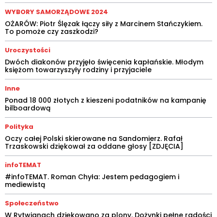
WYBORY SAMORZĄDOWE 2024
OŻARÓW: Piotr Ślęzak łączy siły z Marcinem Stańczykiem.
To pomoże czy zaszkodzi?
Uroczystości
Dwóch diakonów przyjęło święcenia kapłańskie. Młodym
księżom towarzyszyły rodziny i przyjaciele
Inne
Ponad 18 000 złotych z kieszeni podatników na kampanię
bilboardową
Polityka
Oczy całej Polski skierowane na Sandomierz. Rafał
Trzaskowski dziękował za oddane głosy [ZDJĘCIA]
infoTEMAT
#infoTEMAT. Roman Chyła: Jestem pedagogiem i
mediewistą
Społeczeństwo
W Rytwianach dziękowano za plony. Dożynki pełne radości