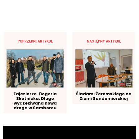
POPRZEDNI ARTYKUŁ
NASTĘPNY ARTYKUŁ
Zajeziorze-Bogoria
Śladami Żeromskiego na
Skotnicka. Długo
Ziemi Sandomierskiej
wyczekiwana nowa
droga w Samborcu