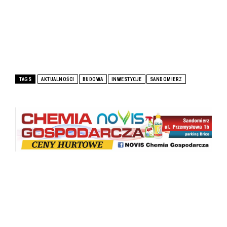
TAGS
AKTUALNOŚCI
BUDOWA
INWESTYCJE
SANDOMIERZ