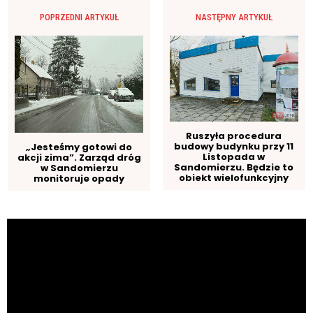
POPRZEDNI ARTYKUŁ
NASTĘPNY ARTYKUŁ
Ruszyła procedura
budowy budynku przy 11
„Jesteśmy gotowi do
Listopada w
akcji zima”. Zarząd dróg
Sandomierzu. Będzie to
w Sandomierzu
obiekt wielofunkcyjny
monitoruje opady