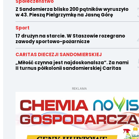
Społeczeństwo
Z Sandomierza blisko 200 pątników wyruszyło
w 43. Pieszą Pielgrzymkę na Jasną Górę
Sport
17 drużyn na starcie. W Staszowie rozegrano
zawody sportowo-pożarnicze
CARITAS DIECEZJI SANDOMIERSKIEJ
„Miłość czynna jest najdoskonalsza”. Za nami
II turnus półkolonii sandomierskiej Caritas
REKLAMA