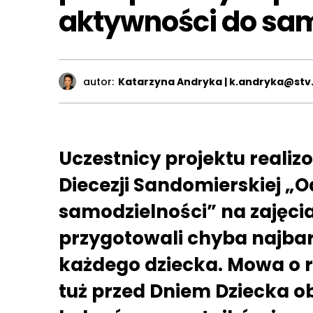
aktywności do sam
autor:
Katarzyna Andryka | k.andryka@stv.
Uczestnicy projektu realiz
Diecezji Sandomierskiej „
samodzielności” na zajęci
przygotowali chyba najbar
każdego dziecka. Mowa o 
tuż przed Dniem Dziecka ob