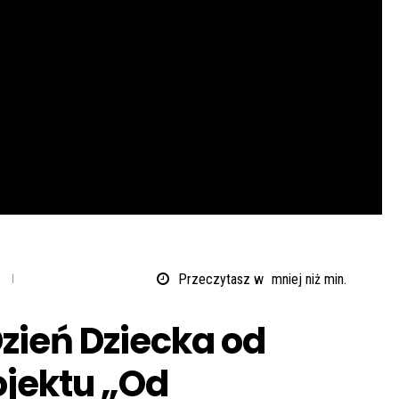
Z
Przeczytasz w
mniej niż
min.
Dzień Dziecka od
jektu „Od