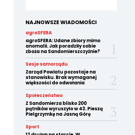
NAJNOWSZE WIADOMOŚCI
agroSFERA
agroSFERA: Udane zbiory mimo
anomalii. Jak poradziły sobie
zboża na Sandomierszczyźnie?
Sesje samorządu
Zarząd Powiatu pozostaje na
stanowisku. Brak wymaganej
większości do odwołania
Społeczeństwo
Z Sandomierza blisko 200
pątników wyruszyło w 43. Pieszą
Pielgrzymkę na Jasną Górę
Sport
17 drużyn na starcie. W