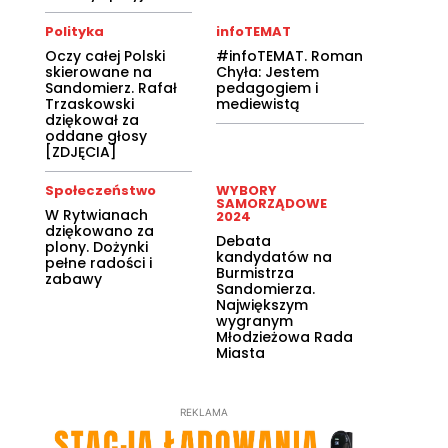
Polityka
infoTEMAT
Oczy całej Polski
#infoTEMAT. Roman
skierowane na
Chyła: Jestem
Sandomierz. Rafał
pedagogiem i
Trzaskowski
mediewistą
dziękował za
oddane głosy
[ZDJĘCIA]
Społeczeństwo
WYBORY
SAMORZĄDOWE
W Rytwianach
2024
dziękowano za
Debata
plony. Dożynki
kandydatów na
pełne radości i
Burmistrza
zabawy
Sandomierza.
Największym
wygranym
Młodzieżowa Rada
Miasta
REKLAMA