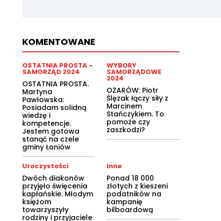
KOMENTOWANE
OSTATNIA PROSTA -
WYBORY
SAMORZĄD 2024
SAMORZĄDOWE
2024
OSTATNIA PROSTA.
OŻARÓW: Piotr
Martyna
Ślęzak łączy siły z
Pawłowska:
Marcinem
Posiadam solidną
Stańczykiem. To
wiedzę i
pomoże czy
kompetencje.
zaszkodzi?
Jestem gotowa
stanąć na czele
gminy Łoniów
Uroczystości
Inne
Dwóch diakonów
Ponad 18 000
przyjęło święcenia
złotych z kieszeni
kapłańskie. Młodym
podatników na
księżom
kampanię
towarzyszyły
bilboardową
rodziny i przyjaciele