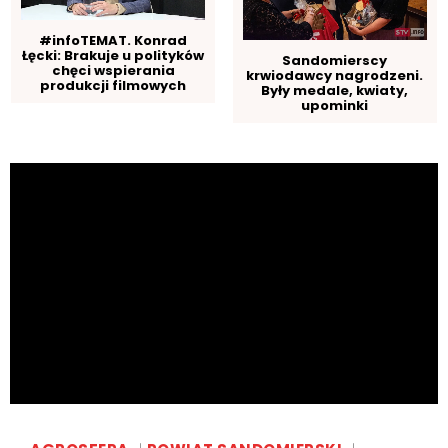
#infoTEMAT. Konrad
Łęcki: Brakuje u polityków
Sandomierscy
chęci wspierania
krwiodawcy nagrodzeni.
produkcji filmowych
Były medale, kwiaty,
upominki