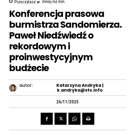
Przeczytasz w
mniej niż
min.
Konferencja prasowa
burmistrza Sandomierza.
Paweł Niedźwiedź o
rekordowym i
proinwestycyjnym
budżecie
autor:
Katarzyna Andryka |
k.andryka@stv.info
26/11/2025