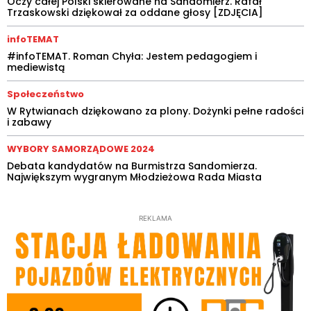
Oczy całej Polski skierowane na Sandomierz. Rafał
Trzaskowski dziękował za oddane głosy [ZDJĘCIA]
infoTEMAT
#infoTEMAT. Roman Chyła: Jestem pedagogiem i
mediewistą
Społeczeństwo
W Rytwianach dziękowano za plony. Dożynki pełne radości
i zabawy
WYBORY SAMORZĄDOWE 2024
Debata kandydatów na Burmistrza Sandomierza.
Największym wygranym Młodzieżowa Rada Miasta
REKLAMA