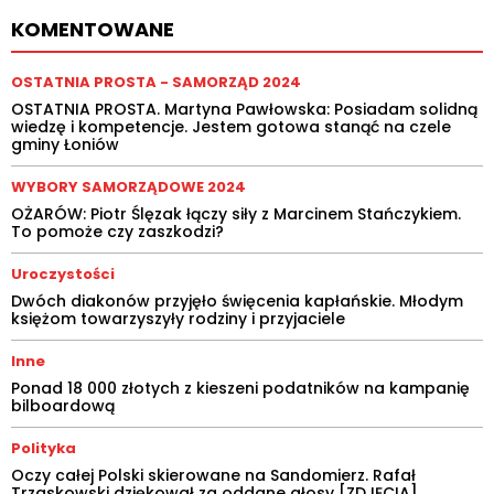
KOMENTOWANE
OSTATNIA PROSTA - SAMORZĄD 2024
OSTATNIA PROSTA. Martyna Pawłowska: Posiadam solidną
wiedzę i kompetencje. Jestem gotowa stanąć na czele
gminy Łoniów
WYBORY SAMORZĄDOWE 2024
OŻARÓW: Piotr Ślęzak łączy siły z Marcinem Stańczykiem.
To pomoże czy zaszkodzi?
Uroczystości
Dwóch diakonów przyjęło święcenia kapłańskie. Młodym
księżom towarzyszyły rodziny i przyjaciele
Inne
Ponad 18 000 złotych z kieszeni podatników na kampanię
bilboardową
Polityka
Oczy całej Polski skierowane na Sandomierz. Rafał
Trzaskowski dziękował za oddane głosy [ZDJĘCIA]