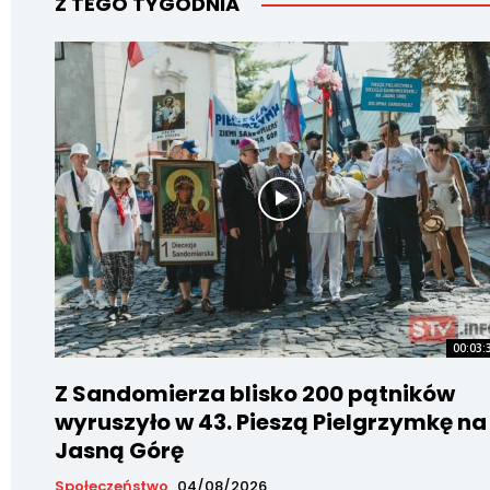
Z TEGO TYGODNIA
00:03:
Z Sandomierza blisko 200 pątników
wyruszyło w 43. Pieszą Pielgrzymkę na
Jasną Górę
Społeczeństwo
04/08/2026