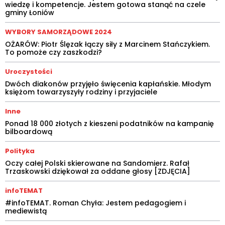
wiedzę i kompetencje. Jestem gotowa stanąć na czele
gminy Łoniów
WYBORY SAMORZĄDOWE 2024
OŻARÓW: Piotr Ślęzak łączy siły z Marcinem Stańczykiem.
To pomoże czy zaszkodzi?
Uroczystości
Dwóch diakonów przyjęło święcenia kapłańskie. Młodym
księżom towarzyszyły rodziny i przyjaciele
Inne
Ponad 18 000 złotych z kieszeni podatników na kampanię
bilboardową
Polityka
Oczy całej Polski skierowane na Sandomierz. Rafał
Trzaskowski dziękował za oddane głosy [ZDJĘCIA]
infoTEMAT
#infoTEMAT. Roman Chyła: Jestem pedagogiem i
mediewistą