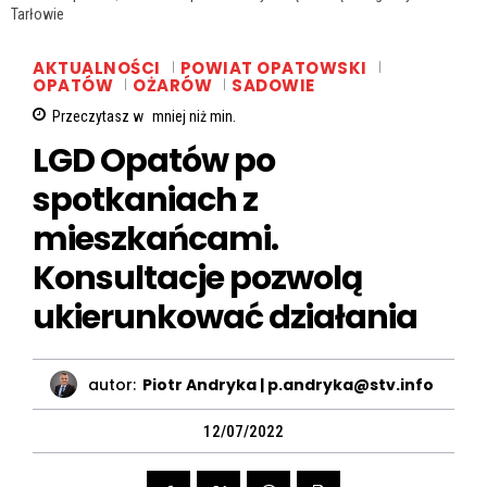
Tarłowie
AKTUALNOŚCI
POWIAT OPATOWSKI
OPATÓW
OŻARÓW
SADOWIE
Przeczytasz w
mniej niż
min.
LGD Opatów po
spotkaniach z
mieszkańcami.
Konsultacje pozwolą
ukierunkować działania
autor:
Piotr Andryka | p.andryka@stv.info
12/07/2022