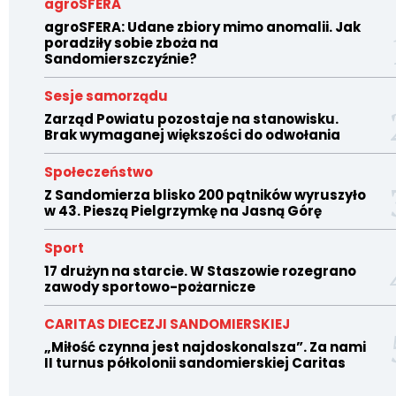
agroSFERA
agroSFERA: Udane zbiory mimo anomalii. Jak
poradziły sobie zboża na
Sandomierszczyźnie?
Sesje samorządu
Zarząd Powiatu pozostaje na stanowisku.
Brak wymaganej większości do odwołania
Społeczeństwo
Z Sandomierza blisko 200 pątników wyruszyło
w 43. Pieszą Pielgrzymkę na Jasną Górę
Sport
17 drużyn na starcie. W Staszowie rozegrano
zawody sportowo-pożarnicze
CARITAS DIECEZJI SANDOMIERSKIEJ
„Miłość czynna jest najdoskonalsza”. Za nami
II turnus półkolonii sandomierskiej Caritas