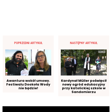
POPRZEDNI ARTYKUŁ
NASTĘPNY ARTYKUŁ
Awantura wokół umowy.
Kardynał Müller poświęcił
Festiwalu Dookoła Wody
nowy ogród edukacyjny
nie będzie!
przy katolickiej szkole w
Sandomierzu