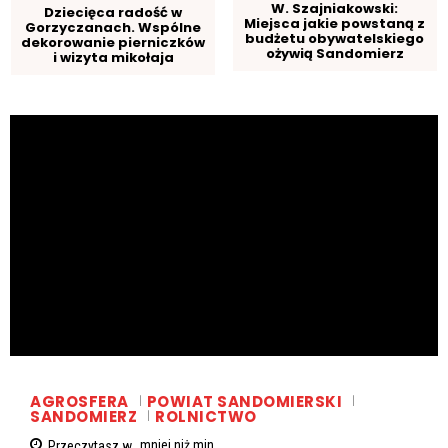
W. Szajniakowski:
Dziecięca radość w
Miejsca jakie powstaną z
Gorzyczanach. Wspólne
budżetu obywatelskiego
dekorowanie pierniczków
ożywią Sandomierz
i wizyta mikołaja