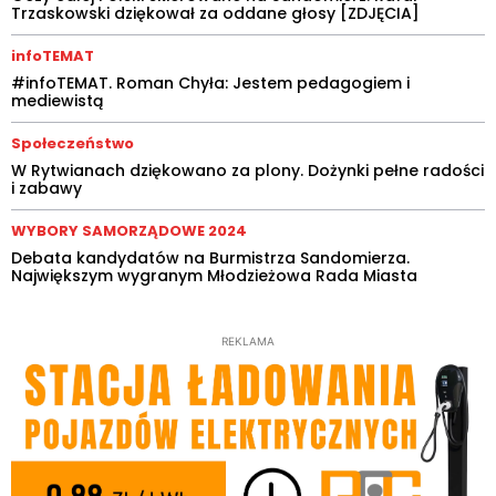
Trzaskowski dziękował za oddane głosy [ZDJĘCIA]
infoTEMAT
#infoTEMAT. Roman Chyła: Jestem pedagogiem i
mediewistą
Społeczeństwo
W Rytwianach dziękowano za plony. Dożynki pełne radości
i zabawy
WYBORY SAMORZĄDOWE 2024
Debata kandydatów na Burmistrza Sandomierza.
Największym wygranym Młodzieżowa Rada Miasta
REKLAMA