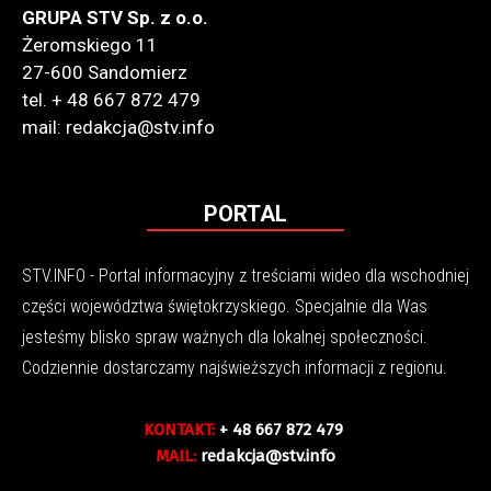
GRUPA STV Sp. z o.o.
Żeromskiego 11
27-600 Sandomierz
tel. + 48 667 872 479
mail: redakcja@stv.info
PORTAL
STV.INFO - Portal informacyjny z treściami wideo dla wschodniej
części województwa świętokrzyskiego. Specjalnie dla Was
jesteśmy blisko spraw ważnych dla lokalnej społeczności.
Codziennie dostarczamy najświeższych informacji z regionu.
KONTAKT:
+ 48 667 872 479
MAIL:
redakcja@stv.info