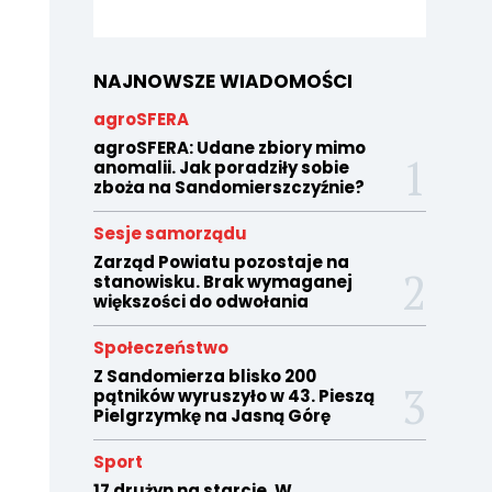
NAJNOWSZE WIADOMOŚCI
agroSFERA
agroSFERA: Udane zbiory mimo
anomalii. Jak poradziły sobie
zboża na Sandomierszczyźnie?
Sesje samorządu
Zarząd Powiatu pozostaje na
stanowisku. Brak wymaganej
większości do odwołania
Społeczeństwo
Z Sandomierza blisko 200
pątników wyruszyło w 43. Pieszą
Pielgrzymkę na Jasną Górę
Sport
17 drużyn na starcie. W