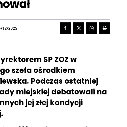
nował
5/12/2025
ż dyrektorem SP ZOZ w
go szefa ośrodkiem
ewska. Podczas ostatniej
rady miejskiej debatowali na
nych jej złej kondycji
.