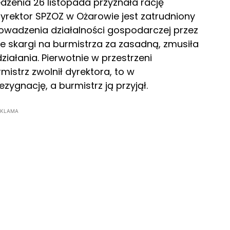
zenia 26 listopada przyznała rację
dyrektor SPZOZ w Ożarowie jest zatrudniony
owadzenia działalności gospodarczej przez
ie skargi na burmistrza za zasadną, zmusiła
ałania. Pierwotnie w przestrzeni
rmistrz zwolnił dyrektora, to w
ezygnację, a burmistrz ją przyjął.
EKLAMA