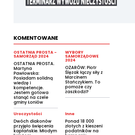
KOMENTOWANE
OSTATNIA PROSTA -
WYBORY
SAMORZĄD 2024
SAMORZĄDOWE
2024
OSTATNIA PROSTA.
OŻARÓW: Piotr
Martyna
Ślęzak łączy siły z
Pawłowska:
Marcinem
Posiadam solidną
Stańczykiem. To
wiedzę i
pomoże czy
kompetencje.
zaszkodzi?
Jestem gotowa
stanąć na czele
gminy Łoniów
Uroczystości
Inne
Dwóch diakonów
Ponad 18 000
przyjęło święcenia
złotych z kieszeni
kapłańskie. Młodym
podatników na