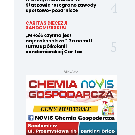
Staszowie rozegrano zawody
sportowo-pożarnicze
CARITAS DIECEZJI
SANDOMIERSKIEJ
„Miłość czynna jest
najdoskonalsza”. Za nami II
turnus półkolonii
sandomierskiej Caritas
REKLAMA