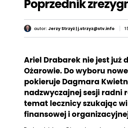
Poprzednik zrezyg
autor:
Jerzy Strzyż | j.strzyz@stv.info
1
Ariel Drabarek nie jest ju
Ożarowie. Do wyboru nowe
pokieruje Dagmara Kwietni
nadzwyczajnej sesji radni 
temat lecznicy szukając win
finansowej i organizacyjnej