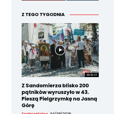
Z TEGO TYGODNIA
00:03:31
Z Sandomierza blisko 200
pątników wyruszyło w 43.
Pieszą Pielgrzymkę na Jasną
Górę
Społeczeństwo
04/08/2026