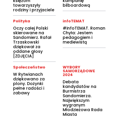
księżom
kampanię
towarzyszyły
bilboardową
rodziny i przyjaciele
Polityka
infoTEMAT
Oczy całej Polski
#infoTEMAT. Roman
skierowane na
Chyła: Jestem
Sandomierz. Rafał
pedagogiem i
Trzaskowski
mediewistą
dziękował za
oddane głosy
[ZDJĘCIA]
Społeczeństwo
WYBORY
SAMORZĄDOWE
W Rytwianach
2024
dziękowano za
Debata
plony. Dożynki
kandydatów na
pełne radości i
Burmistrza
zabawy
Sandomierza.
Największym
wygranym
Młodzieżowa Rada
Miasta