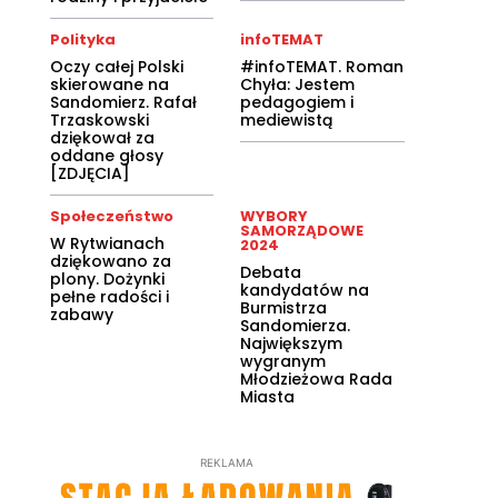
Polityka
infoTEMAT
Oczy całej Polski
#infoTEMAT. Roman
skierowane na
Chyła: Jestem
Sandomierz. Rafał
pedagogiem i
Trzaskowski
mediewistą
dziękował za
oddane głosy
[ZDJĘCIA]
Społeczeństwo
WYBORY
SAMORZĄDOWE
W Rytwianach
2024
dziękowano za
Debata
plony. Dożynki
kandydatów na
pełne radości i
Burmistrza
zabawy
Sandomierza.
Największym
wygranym
Młodzieżowa Rada
Miasta
REKLAMA