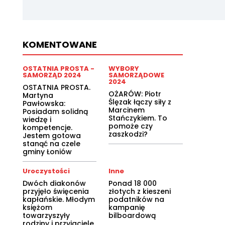
KOMENTOWANE
OSTATNIA PROSTA -
WYBORY
SAMORZĄD 2024
SAMORZĄDOWE
2024
OSTATNIA PROSTA.
OŻARÓW: Piotr
Martyna
Ślęzak łączy siły z
Pawłowska:
Marcinem
Posiadam solidną
Stańczykiem. To
wiedzę i
pomoże czy
kompetencje.
zaszkodzi?
Jestem gotowa
stanąć na czele
gminy Łoniów
Uroczystości
Inne
Dwóch diakonów
Ponad 18 000
przyjęło święcenia
złotych z kieszeni
kapłańskie. Młodym
podatników na
księżom
kampanię
towarzyszyły
bilboardową
rodziny i przyjaciele