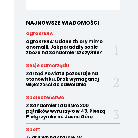
NAJNOWSZE WIADOMOŚCI
agroSFERA
agroSFERA: Udane zbiory mimo
anomalii. Jak poradziły sobie
zboża na Sandomierszczyźnie?
Sesje samorządu
Zarząd Powiatu pozostaje na
stanowisku. Brak wymaganej
większości do odwołania
Społeczeństwo
Z Sandomierza blisko 200
pątników wyruszyło w 43. Pieszą
Pielgrzymkę na Jasną Górę
Sport
17 drużyn na starcie. W