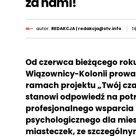
za nami!
autor:
REDAKCJA | redakcja@stv.info
1
Od czerwca bieżącego roku
Wiązownicy-Kolonii prowad
ramach projektu „Twój cza
stanowi odpowiedź na pot
profesjonalnego wsparcia
psychologicznego dla mie
miasteczek, ze szczególny