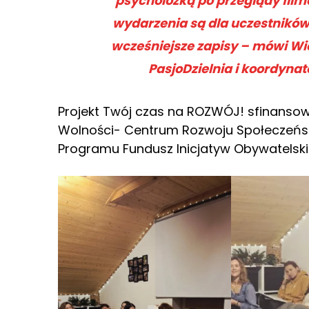
psycholożką po przeglądy fil
wydarzenia są dla uczestników
wcześniejsze zapisy – mówi Wi
PasjoDzielnia i koordyna
Projekt Twój czas na ROZWÓJ! sfinanso
Wolności- Centrum Rozwoju Społeczeń
Programu Fundusz Inicjatyw Obywatelski