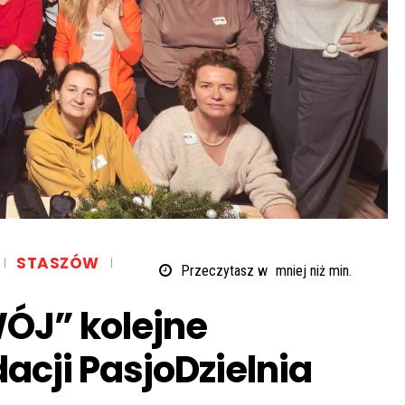
STASZÓW
Przeczytasz w
mniej niż
min.
ÓJ” kolejne
acji PasjoDzielnia