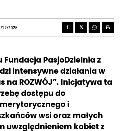
6/12/2025
 Fundacja PasjoDzielnia z
zi intensywne działania w
s na ROZWÓJ”. Inicjatywa ta
rzebę dostępu do
 merytorycznego i
szkańców wsi oraz małych
m uwzględnieniem kobiet z