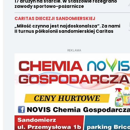
17 drużyn na starcie. W Staszowie rozegrano
zawody sportowo-pożarnicze
CARITAS DIECEZJI SANDOMIERSKIEJ
„Miłość czynna jest najdoskonalsza”. Za nami
II turnus półkolonii sandomierskiej Caritas
REKLAMA