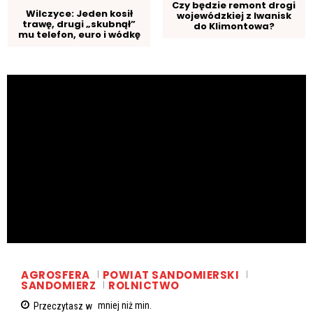
Czy będzie remont drogi
Wilczyce: Jeden kosił
wojewódzkiej z Iwanisk
trawę, drugi „skubnął”
do Klimontowa?
mu telefon, euro i wódkę