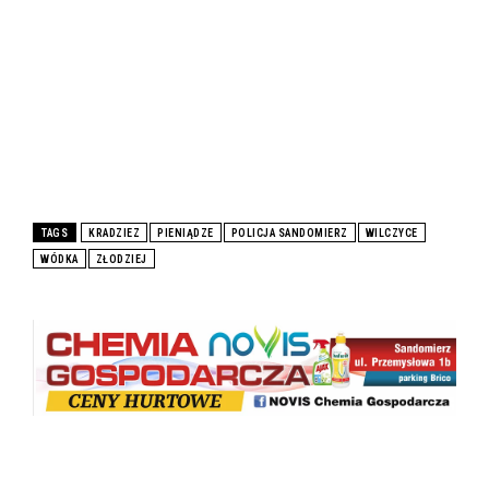
TAGS
KRADZIEZ
PIENIĄDZE
POLICJA SANDOMIERZ
WILCZYCE
WÓDKA
ZŁODZIEJ