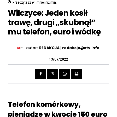
Przeczytasz w
mniej niż
min.
Wilczyce: Jeden kosił
trawę, drugi „skubnął”
mu telefon, euro i wódkę
autor:
REDAKCJA | redakcja@stv.info
13/07/2022
Telefon komórkowy,
pieniądze w kwocie 150 euro