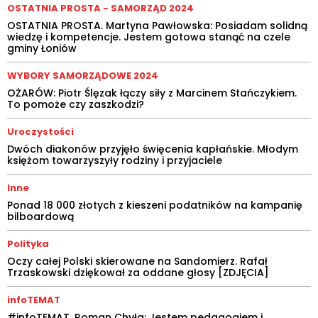
OSTATNIA PROSTA - SAMORZĄD 2024
OSTATNIA PROSTA. Martyna Pawłowska: Posiadam solidną
wiedzę i kompetencje. Jestem gotowa stanąć na czele
gminy Łoniów
WYBORY SAMORZĄDOWE 2024
OŻARÓW: Piotr Ślęzak łączy siły z Marcinem Stańczykiem.
To pomoże czy zaszkodzi?
Uroczystości
Dwóch diakonów przyjęło święcenia kapłańskie. Młodym
księżom towarzyszyły rodziny i przyjaciele
Inne
Ponad 18 000 złotych z kieszeni podatników na kampanię
bilboardową
Polityka
Oczy całej Polski skierowane na Sandomierz. Rafał
Trzaskowski dziękował za oddane głosy [ZDJĘCIA]
infoTEMAT
#infoTEMAT. Roman Chyła: Jestem pedagogiem i