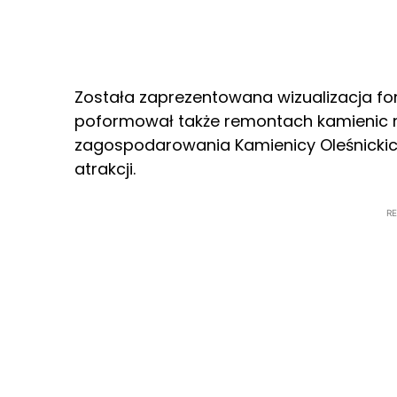
Została zaprezentowana wizualizacja fo
poformował także remontach kamienic n
zagospodarowania Kamienicy Oleśnickich,
atrakcji.
R