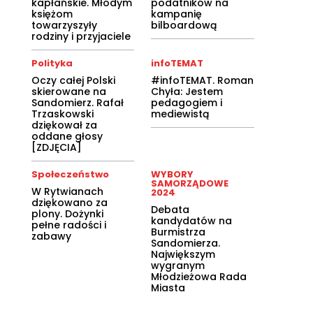
kapłańskie. Młodym
podatników na
księżom
kampanię
towarzyszyły
bilboardową
rodziny i przyjaciele
Polityka
infoTEMAT
Oczy całej Polski
#infoTEMAT. Roman
skierowane na
Chyła: Jestem
Sandomierz. Rafał
pedagogiem i
Trzaskowski
mediewistą
dziękował za
oddane głosy
[ZDJĘCIA]
Społeczeństwo
WYBORY
SAMORZĄDOWE
W Rytwianach
2024
dziękowano za
Debata
plony. Dożynki
kandydatów na
pełne radości i
Burmistrza
zabawy
Sandomierza.
Największym
wygranym
Młodzieżowa Rada
Miasta