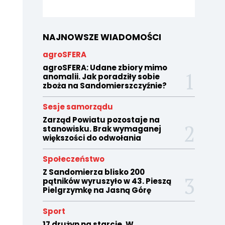
NAJNOWSZE WIADOMOŚCI
agroSFERA
agroSFERA: Udane zbiory mimo
anomalii. Jak poradziły sobie
zboża na Sandomierszczyźnie?
Sesje samorządu
Zarząd Powiatu pozostaje na
stanowisku. Brak wymaganej
większości do odwołania
Społeczeństwo
Z Sandomierza blisko 200
pątników wyruszyło w 43. Pieszą
Pielgrzymkę na Jasną Górę
Sport
17 drużyn na starcie. W