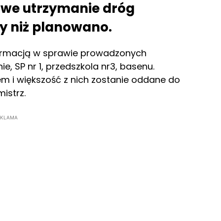
owe utrzymanie dróg
zy niż planowano.
nformacją w sprawie prowadzonych
, SP nr 1, przedszkola nr3, basenu.
em i większość z nich zostanie oddane do
istrz.
EKLAMA