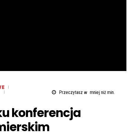
WE
Z
Przeczytasz w
mniej niż
min.
ku konferencja
mierskim