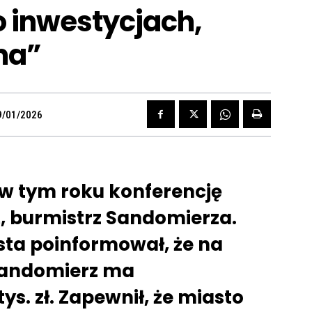
o inwestycjach,
ima”
9/01/2026
 w tym roku konferencję
, burmistrz Sandomierza.
ta poinformował, że na
Sandomierz ma
s. zł. Zapewnił, że miasto