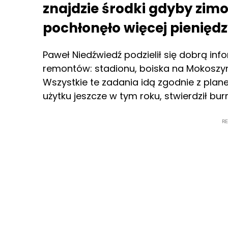
znajdzie środki gdyby zim
pochłonęło więcej pienięd
Paweł Niedźwiedź podzielił się dobrą i
remontów: stadionu, boiska na Mokoszynie
Wszystkie te zadania idą zgodnie z plan
użytku jeszcze w tym roku, stwierdził burm
R