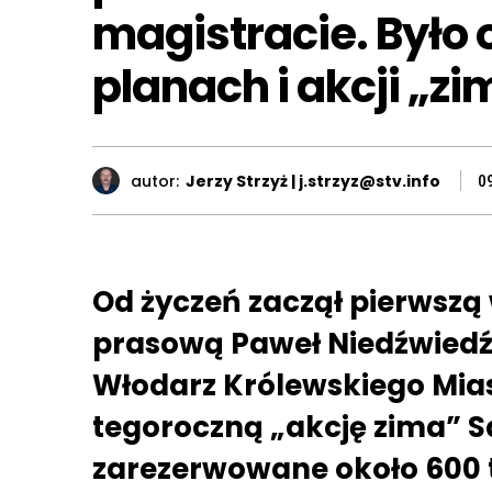
magistracie. Było 
planach i akcji „z
autor:
Jerzy Strzyż | j.strzyz@stv.info
0
Od życzeń zaczął pierwszą
prasową Paweł Niedźwiedź
Włodarz Królewskiego Mias
tegoroczną „akcję zima” 
zarezerwowane około 600 ty