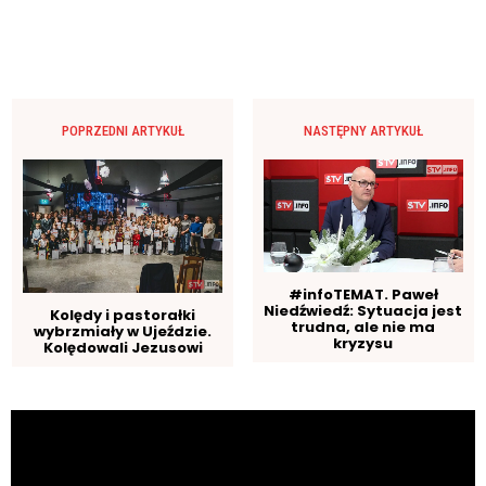
POPRZEDNI ARTYKUŁ
NASTĘPNY ARTYKUŁ
#infoTEMAT. Paweł
Niedźwiedź: Sytuacja jest
Kolędy i pastorałki
trudna, ale nie ma
wybrzmiały w Ujeździe.
kryzysu
Kolędowali Jezusowi