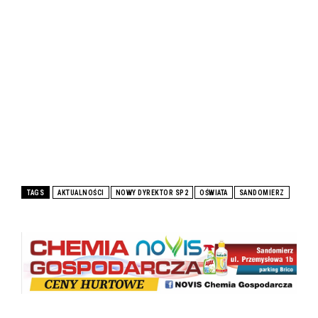
TAGS
AKTUALNOŚCI
NOWY DYREKTOR SP2
OŚWIATA
SANDOMIERZ