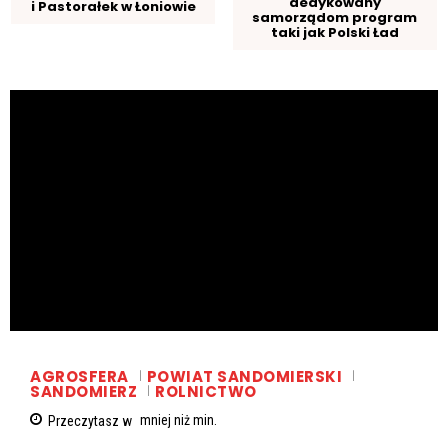
dedykowany
i Pastorałek w Łoniowie
samorządom program
taki jak Polski Ład