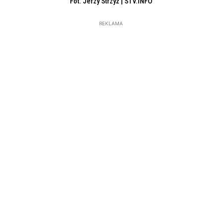
Fot. Jerzy Strzyż | STV.INFO
REKLAMA