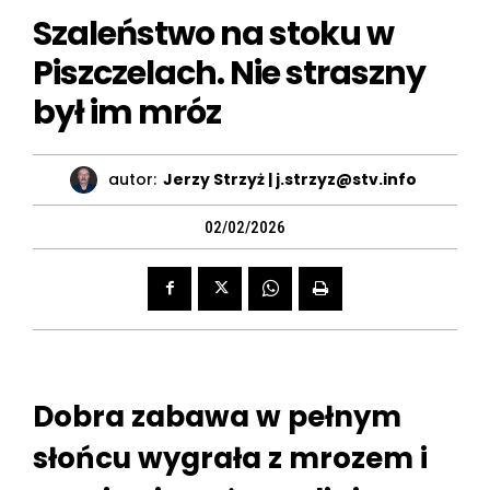
Szaleństwo na stoku w
Piszczelach. Nie straszny
był im mróz
autor:
Jerzy Strzyż | j.strzyz@stv.info
02/02/2026
Dobra zabawa w pełnym
słońcu wygrała z mrozem i