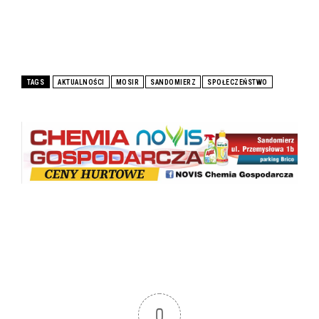
TAGS
AKTUALNOŚCI
MOSIR
SANDOMIERZ
SPOŁECZEŃSTWO
0