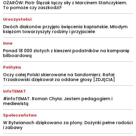
OŻARÓW: Piotr Ślęzak łączy siły z Marcinem Stańczykiem.
To pomoże czy zaszkodzi?
Uroczystości
Dwóch diakonów przyjęło święcenia kapłańskie. Młodym
księżom towarzyszyły rodziny i przyjaciele
Inne
Ponad 18 000 złotych z kieszeni podatników na kampanię
bilboardową
Polityka
Oczy całej Polski skierowane na Sandomierz. Rafał
Trzaskowski dziękował za oddane głosy [ZDJĘCIA]
infoTEMAT
#infoTEMAT. Roman Chyła: Jestem pedagogiem i
mediewistą
Społeczeństwo
W Rytwianach dziękowano za plony. Dożynki pełne radości
i zabawy