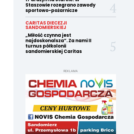
Staszowie rozegrano zawody
sportowo-pożarnicze
CARITAS DIECEZJI
SANDOMIERSKIEJ
„Miłość czynna jest
najdoskonalsza”. Za nami II
turnus półkolonii
sandomierskiej Caritas
REKLAMA