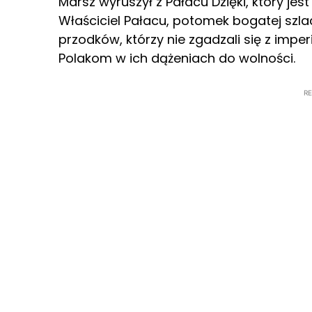
Marsz wyruszył z Pałacu Dzięki, który je
Właściciel Pałacu, potomek bogatej szlac
przodków, którzy nie zgadzali się z imper
Polakom w ich dążeniach do wolności.
R