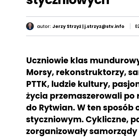
autor:
Jerzy Strzyż | j.strzyz@stv.info
0
Uczniowie klas mundurowyc
Morsy, rekonstruktorzy, 
PTTK, ludzie kultury, pasjo
życia przemaszerowali po r
do Rytwian. W ten sposób
styczniowym. Cykliczne, p
zorganizowały samorządy