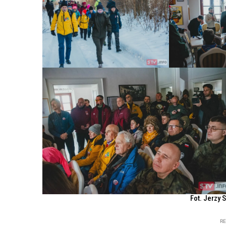
Fot. Jerzy 
R