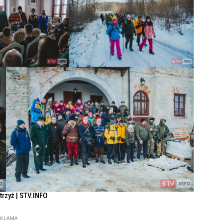
Strzyż | STV.INFO
EKLAMA