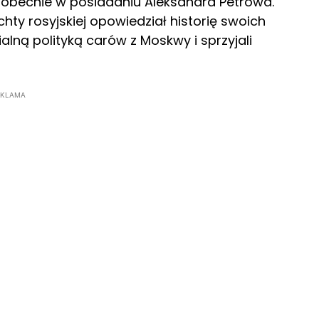
st obecnie w posiadaniu Aleksandra Petrowa.
hty rosyjskiej opowiedział historię swoich
ialną polityką carów z Moskwy i sprzyjali
EKLAMA