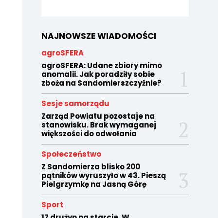
NAJNOWSZE WIADOMOŚCI
agroSFERA
agroSFERA: Udane zbiory mimo
anomalii. Jak poradziły sobie
zboża na Sandomierszczyźnie?
Sesje samorządu
Zarząd Powiatu pozostaje na
stanowisku. Brak wymaganej
większości do odwołania
Społeczeństwo
Z Sandomierza blisko 200
pątników wyruszyło w 43. Pieszą
Pielgrzymkę na Jasną Górę
Sport
17 drużyn na starcie. W