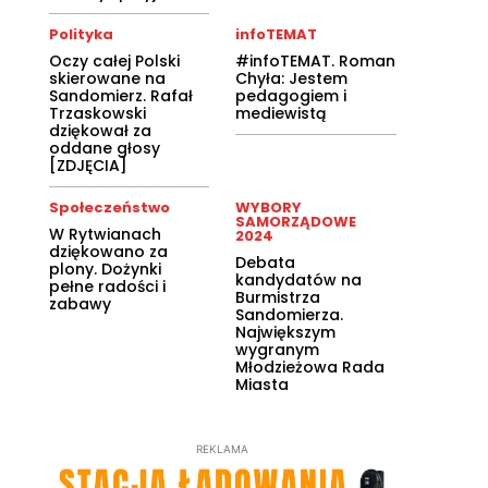
Polityka
infoTEMAT
Oczy całej Polski
#infoTEMAT. Roman
skierowane na
Chyła: Jestem
Sandomierz. Rafał
pedagogiem i
Trzaskowski
mediewistą
dziękował za
oddane głosy
[ZDJĘCIA]
Społeczeństwo
WYBORY
SAMORZĄDOWE
W Rytwianach
2024
dziękowano za
Debata
plony. Dożynki
kandydatów na
pełne radości i
Burmistrza
zabawy
Sandomierza.
Największym
wygranym
Młodzieżowa Rada
Miasta
REKLAMA