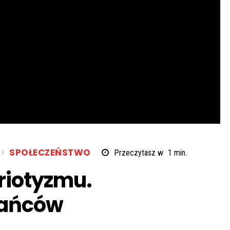
SPOŁECZEŃSTWO
Przeczytasz w
1
min.
triotyzmu.
tańców