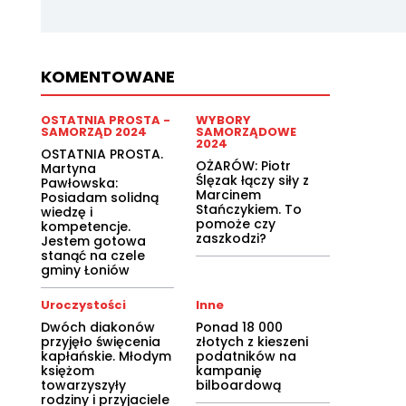
KOMENTOWANE
OSTATNIA PROSTA -
WYBORY
SAMORZĄD 2024
SAMORZĄDOWE
2024
OSTATNIA PROSTA.
OŻARÓW: Piotr
Martyna
Ślęzak łączy siły z
Pawłowska:
Marcinem
Posiadam solidną
Stańczykiem. To
wiedzę i
pomoże czy
kompetencje.
zaszkodzi?
Jestem gotowa
stanąć na czele
gminy Łoniów
Uroczystości
Inne
Dwóch diakonów
Ponad 18 000
przyjęło święcenia
złotych z kieszeni
kapłańskie. Młodym
podatników na
księżom
kampanię
towarzyszyły
bilboardową
rodziny i przyjaciele