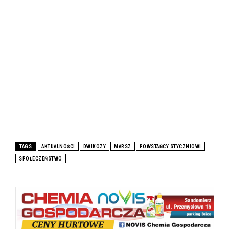
TAGS
AKTUALNOŚCI
DWIKOZY
MARSZ
POWSTAŃCY STYCZNIOWI
SPOŁECZEŃSTWO