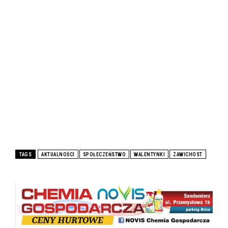
TAGS
AKTUALNOŚCI
SPOŁECZEŃSTWO
WALENTYNKI
ZAWICHOST