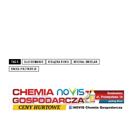
TAGS
GŁOSOWANIE
KSIĄŻKA ROKU
MICHAŁ ŚMIELAK
ŚNIEG PRZYKRYJE