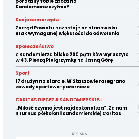
poradziły sobie zboża na
Sandomierszczyźnie?
Sesje samorządu
Zarząd Powiatu pozostaje na stanowisku.
Brak wymaganej większości do odwołania
Społeczeństwo
Z Sandomierza blisko 200 pątników wyruszyło
w 43. Pieszą Pielgrzymkę na Jasną Górę
Sport
17 drużyn na starcie. W Staszowie rozegrano
zawody sportowo-pożarnicze
CARITAS DIECEZJI SANDOMIERSKIEJ
„Miłość czynna jest najdoskonalsza”. Za nami
II turnus półkolonii sandomierskiej Caritas
REKLAMA