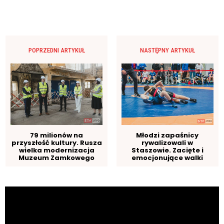
POPRZEDNI ARTYKUŁ
NASTĘPNY ARTYKUŁ
79 milionów na
Młodzi zapaśnicy
przyszłość kultury. Rusza
rywalizowali w
wielka modernizacja
Staszowie. Zacięte i
Muzeum Zamkowego
emocjonujące walki