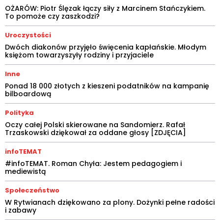
OŻARÓW: Piotr Ślęzak łączy siły z Marcinem Stańczykiem.
To pomoże czy zaszkodzi?
Uroczystości
Dwóch diakonów przyjęło święcenia kapłańskie. Młodym
księżom towarzyszyły rodziny i przyjaciele
Inne
Ponad 18 000 złotych z kieszeni podatników na kampanię
bilboardową
Polityka
Oczy całej Polski skierowane na Sandomierz. Rafał
Trzaskowski dziękował za oddane głosy [ZDJĘCIA]
infoTEMAT
#infoTEMAT. Roman Chyła: Jestem pedagogiem i
mediewistą
Społeczeństwo
W Rytwianach dziękowano za plony. Dożynki pełne radości
i zabawy