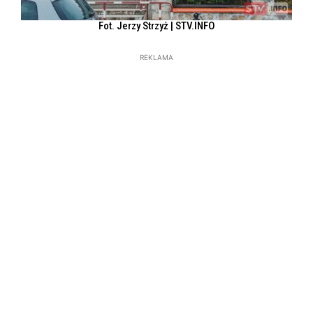
Fot. Jerzy Strzyż | STV.INFO
REKLAMA